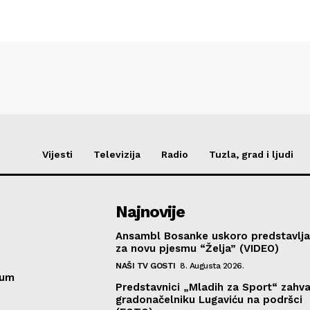
Vijesti
Televizija
Radio
Tuzla, grad i ljudi
Najnovije
Ansambl Bosanke uskoro predstavlja
za novu pjesmu “Želja” (VIDEO)
NAŠI TV GOSTI
8. Augusta 2026.
sum
Predstavnici „Mladih za Sport“ zahval
gradonačelniku Lugaviću na podršci