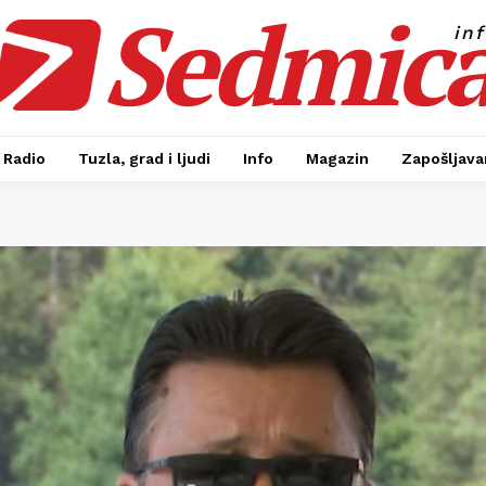
Sedmic
in
Radio
Tuzla, grad i ljudi
Info
Magazin
Zapošljavan