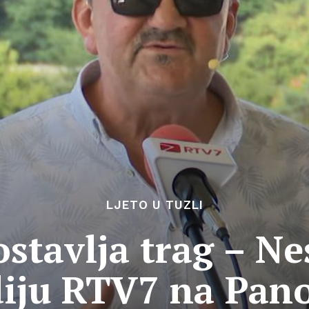
LJETO U TUZLI
stavlja trag – N
diju RTV7 na Pano