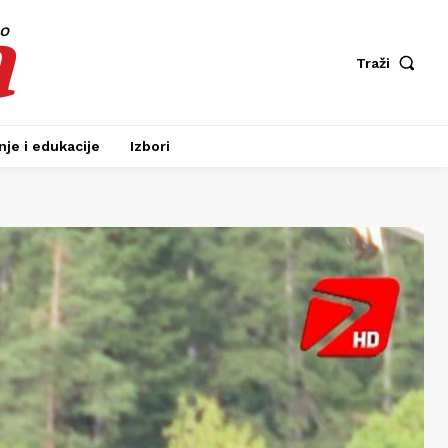
a
fo
Traži
je i edukacije
Izbori