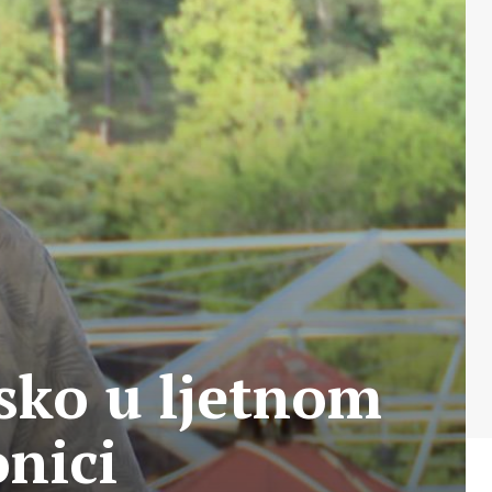
esko u ljetnom
nici