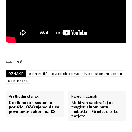
Autor:
N.Č.
OZNAKE
edin gutić
evropsko prvenstvo u stonom tenisu
STK Kreka
Prethodni članak
Naredni članak
Dodik nakon sastanka
Blokiran saobraćaj na
poručio: Očekujemo da se
magistralnom putu
povinujete zakonima RS
Ljubuški – Grude, u toku
potjera