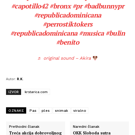
#capotillo42
#bronx
#pr
#badbunnypr
#republicadominicana
#perrostiktokers
#republicadominicana
#musica
#bulin
#benito
♬ original sound – Akira
Autor:
R.K.
IZVOR
krstarica.com
OZNAKE
Pas
ples
snimak
viralno
Prethodni članak
Naredni članak
Treća akcija dobrovoljnog
OKK Sloboda sutra