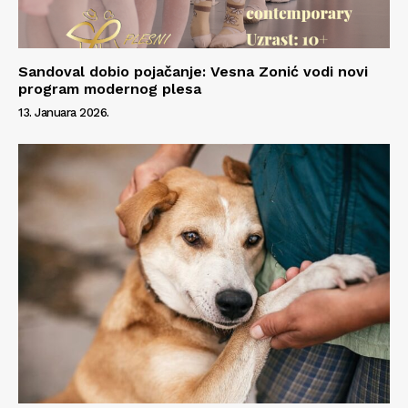
O nama
Kontakt
Sandoval dobio pojačanje: Vesna Zonić vodi novi
program modernog plesa
Impressum
13. Januara 2026.