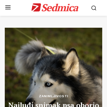
Sedmica
ZANIMLJIVOSTI
Najluđi snimak psa oborio