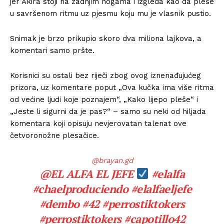
jer Akira stoji na zadnjim nogama i izgleda kao da pleše
u savršenom ritmu uz pjesmu koju mu je vlasnik pustio.
Snimak je brzo prikupio skoro dva miliona lajkova, a
komentari samo pršte.
Korisnici su ostali bez riječi zbog ovog iznenađujućeg
prizora, uz komentare poput „Ova kučka ima više ritma
od većine ljudi koje poznajem“, „Kako lijepo pleše“ i
„Jeste li sigurni da je pas?“ – samo su neki od hiljada
komentara koji opisuju nevjerovatan talenat ove
četvoronožne plesačice.
@brayan.gd
@EL ALFA EL JEFE
#elalfa
#chaelproduciendo
#elalfaeljefe
#dembo
#42
#perrostiktokers
#perrostiktokers
#capotillo42