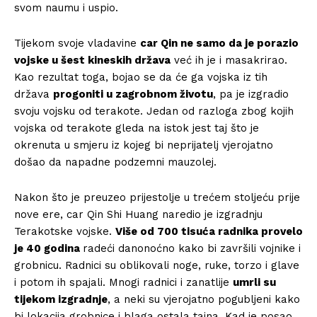
svom naumu i uspio.
Tijekom svoje vladavine
car Qin ne samo da je porazio
vojske u šest kineskih država
već ih je i masakrirao.
Kao rezultat toga, bojao se da će ga vojska iz tih
država
progoniti u zagrobnom životu
, pa je izgradio
svoju vojsku od terakote. Jedan od razloga zbog kojih
vojska od terakote gleda na istok jest taj što je
okrenuta u smjeru iz kojeg bi neprijatelj vjerojatno
došao da napadne podzemni mauzolej.
Nakon što je preuzeo prijestolje u trećem stoljeću prije
nove ere, car Qin Shi Huang naredio je izgradnju
Terakotske vojske.
Više od 700 tisuća radnika provelo
je 40 godina
radeći danonoćno kako bi završili vojnike i
grobnicu. Radnici su oblikovali noge, ruke, torzo i glave
i potom ih spajali. Mnogi radnici i zanatlije
umrli su
tijekom izgradnje
, a neki su vjerojatno pogubljeni kako
bi lokacija grobnice i blaga ostala tajna. Kad je posao