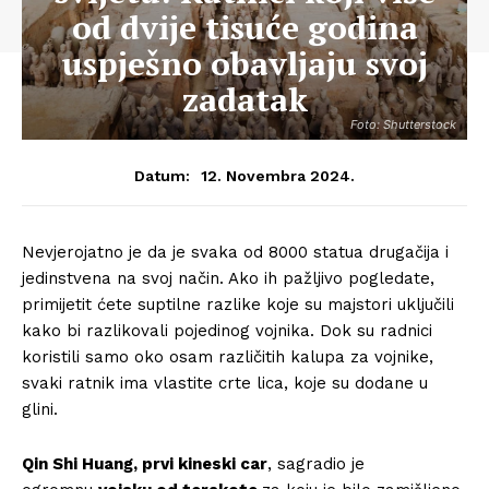
od dvije tisuće godina
uspješno obavljaju svoj
zadatak
Foto: Shutterstock
12. Novembra 2024.
Datum:
Nevjerojatno je da je svaka od 8000 statua drugačija i
jedinstvena na svoj način. Ako ih pažljivo pogledate,
primijetit ćete suptilne razlike koje su majstori uključili
kako bi razlikovali pojedinog vojnika. Dok su radnici
koristili samo oko osam različitih kalupa za vojnike,
svaki ratnik ima vlastite crte lica, koje su dodane u
glini.
Qin Shi Huang, prvi kineski car
, sagradio je