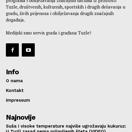
programa i obilježavanja značajnih datuma iz prošlosti
Tuzle, društvenih, kulturnih, sportskih i drugih dešavanja u
gradu, živih prijenosa i obilježavanja drugih značajnih
događaja.
Medijski smo servis grada i građana Tuzle!
Info
O nama
Kontakt
Impressum
Najnovije
Suša i visoke temperature najviše ugrožavaju kukuruz:
U Tuzli zasad nema prijavljenih šteta (VIDEO)