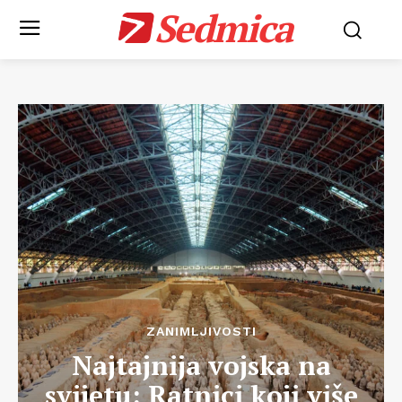
Sedmica
ZANIMLJIVOSTI
Najtajnija vojska na
svijetu: Ratnici koji više