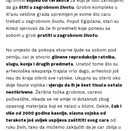
ogromnu
vojsku od terakote
za koju je bilo zamišljeno
da ga
štiti u zagrobnom životu
. Grobni kompleks u
Xi'anu veličine grada opremljen je svime što caru
trebati u zagrobnom životu. Poput Egipćana, stari su
Kinezi vjerovali da će ih predmeti koje ponesu sa
sobom u grob
pratiti u zagrobnom životu
.
No umjesto da pokopa stvarne ljude sa sobom pod
zemlju, car je stvorio
glinene reprodukcije ratnika,
slugu, konja i drugih predmeta
. Unatoč tome što su
arheološka iskapanja trajala vrlo dugo, arheolozi još
nisu do kraja otkrili sve ratnike. Ukupno su otkrili oko
dvije tisuće vojnika i
vjeruju da ih je šest tisuća ostalo
neotkriveno
. Žarišna točka grobnice, carevo
počivalište, nikada se ne smije ni dotaknuti zbog
opasnog materijala koji se nalazi u blizini. Dakle,
čak i
više od 2000 godina kasnije, slavna vojska od
terakote još uvijek uspijeva zaštititi svog cara
od
ruku živih, tako da možemo zaključiti da je car zbilja u