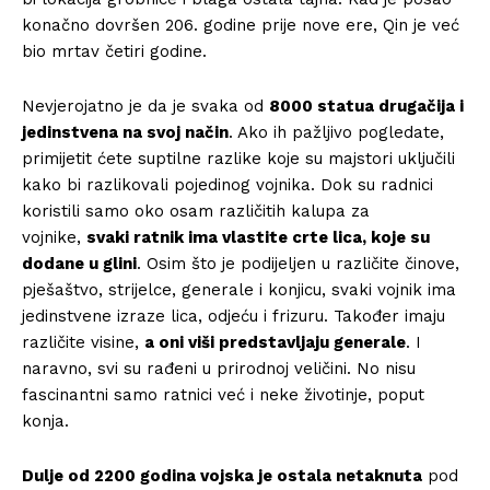
konačno dovršen 206. godine prije nove ere, Qin je već
bio mrtav četiri godine.
Nevjerojatno je da je svaka od
8000 statua drugačija i
jedinstvena na svoj način
. Ako ih pažljivo pogledate,
primijetit ćete suptilne razlike koje su majstori uključili
kako bi razlikovali pojedinog vojnika. Dok su radnici
koristili samo oko osam različitih kalupa za
vojnike,
svaki ratnik ima vlastite crte lica, koje su
dodane u glini
. Osim što je podijeljen u različite činove,
pješaštvo, strijelce, generale i konjicu, svaki vojnik ima
jedinstvene izraze lica, odjeću i frizuru. Također imaju
različite visine,
a oni viši predstavljaju generale
. I
naravno, svi su rađeni u prirodnoj veličini. No nisu
fascinantni samo ratnici već i neke životinje, poput
konja.
Dulje od 2200 godina vojska je ostala netaknuta
pod