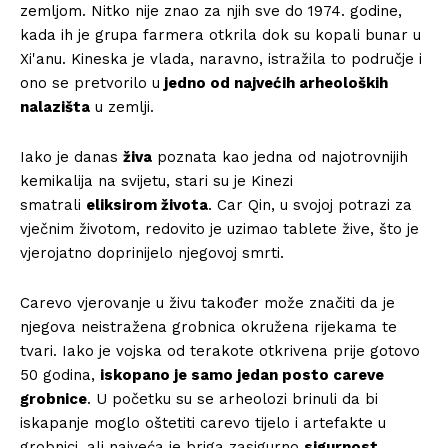
zemljom. Nitko nije znao za njih sve do 1974. godine,
kada ih je grupa farmera otkrila dok su kopali bunar u
Xi'anu. Kineska je vlada, naravno, istražila to područje i
ono se pretvorilo u
jedno od najvećih arheoloških
nalazišta
u zemlji.
Iako je danas
živa
poznata kao jedna od najotrovnijih
kemikalija na svijetu, stari su je Kinezi
smatrali
eliksirom života
. Car Qin, u svojoj potrazi za
vječnim životom, redovito je uzimao tablete žive, što je
vjerojatno doprinijelo njegovoj smrti.
Carevo vjerovanje u živu također može značiti da je
njegova neistražena grobnica okružena rijekama te
tvari. Iako je vojska od terakote otkrivena prije gotovo
50 godina,
iskopano je samo jedan posto careve
grobnice
. U početku su se arheolozi brinuli da bi
iskapanje moglo oštetiti carevo tijelo i artefakte u
grobnici, ali najveća je briga zasigurno
sigurnost
.