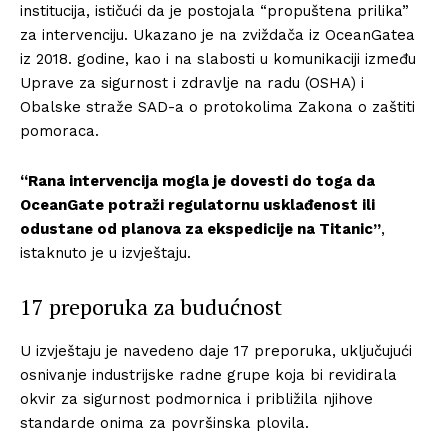
institucija, ističući da je postojala “propuštena prilika”
za intervenciju. Ukazano je na zviždača iz OceanGatea
iz 2018. godine, kao i na slabosti u komunikaciji između
Uprave za sigurnost i zdravlje na radu (OSHA) i
Obalske straže SAD-a o protokolima Zakona o zaštiti
pomoraca.
“Rana intervencija mogla je dovesti do toga da
OceanGate potraži regulatornu usklađenost ili
odustane od planova za ekspedicije na Titanic”
,
istaknuto je u izvještaju.
17 preporuka za budućnost
U izvještaju je navedeno daje 17 preporuka, uključujući
osnivanje industrijske radne grupe koja bi revidirala
okvir za sigurnost podmornica i približila njihove
standarde onima za površinska plovila.