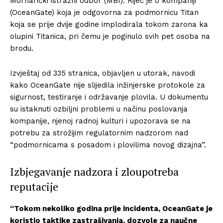
Mornarički istražni odbor (MBI). Riječ je o kompaniji
(OceanGate) koja je odgovorna za podmornicu Titan
koja se prije dvije godine implodirala tokom zarona ka
olupini Titanica, pri čemu je poginulo svih pet osoba na
brodu.
Izvještaj od 335 stranica, objavljen u utorak, navodi
kako OceanGate nije slijedila inžinjerske protokole za
sigurnost, testiranje i održavanje plovila. U dokumentu
su istaknuti ozbiljni problemi u načinu poslovanja
kompanije, njenoj radnoj kulturi i upozorava se na
potrebu za strožijim regulatornim nadzorom nad
“podmornicama s posadom i plovilima novog dizajna”.
Izbjegavanje nadzora i zloupotreba
reputacije
“Tokom nekoliko godina prije incidenta, OceanGate je
koristio taktike zastrašivanja, dozvole za naučne