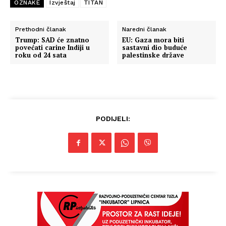
OZNAKE
Izvještaj
TITAN
Prethodni članak
Naredni članak
Info
Trump: SAD će znatno
EU: Gaza mora biti
povećati carine Indiji u
sastavni dio buduće
roku od 24 sata
palestinske države
O nama
Kontakt
Impressum
PODIJELI: