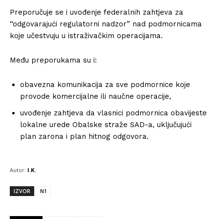
Preporučuje se i uvođenje federalnih zahtjeva za
“odgovarajući regulatorni nadzor” nad podmornicama
koje učestvuju u istraživačkim operacijama.
Među preporukama su i:
obavezna komunikacija za sve podmornice koje
provode komercijalne ili naučne operacije,
uvođenje zahtjeva da vlasnici podmornica obavijeste
lokalne urede Obalske straže SAD-a, uključujući
plan zarona i plan hitnog odgovora.
Autor:
I.K.
IZVOR
N1