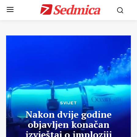
Sedmica
SVIJET
Nakon dvije godine
objavljen konačan
izvještaj o imploziji