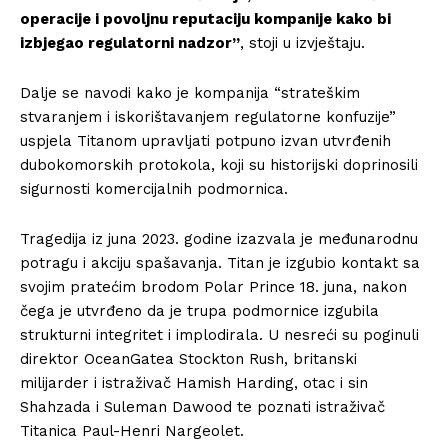
operacije i povoljnu reputaciju kompanije kako bi
izbjegao regulatorni nadzor”
, stoji u izvještaju.
Dalje se navodi kako je kompanija “strateškim
stvaranjem i iskorištavanjem regulatorne konfuzije”
uspjela Titanom upravljati potpuno izvan utvrđenih
dubokomorskih protokola, koji su historijski doprinosili
sigurnosti komercijalnih podmornica.
Tragedija iz juna 2023. godine izazvala je međunarodnu
potragu i akciju spašavanja. Titan je izgubio kontakt sa
svojim pratećim brodom Polar Prince 18. juna, nakon
čega je utvrđeno da je trupa podmornice izgubila
strukturni integritet i implodirala. U nesreći su poginuli
direktor OceanGatea Stockton Rush, britanski
milijarder i istraživač Hamish Harding, otac i sin
Shahzada i Suleman Dawood te poznati istraživač
Titanica Paul-Henri Nargeolet.