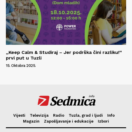
„Keep Calm & Studiraj – Jer podrška čini razliku!“
prvi put u Tuzli
15. Oktobra 2025.
Sedmica
info
Vijesti
Televizija
Radio
Tuzla, grad i ljudi
Info
Magazin
Zapošljavanje i edukacije
Izbori