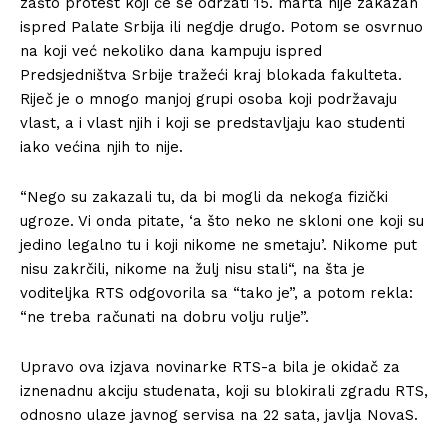
zašto protest koji će se održati 15. marta nije zakazan
ispred Palate Srbija ili negdje drugo. Potom se osvrnuo
na koji već nekoliko dana kampuju ispred
Predsjedništva Srbije tražeći kraj blokada fakulteta.
Riječ je o mnogo manjoj grupi osoba koji podržavaju
vlast, a i vlast njih i koji se predstavljaju kao studenti
iako većina njih to nije.
“Nego su zakazali tu, da bi mogli da nekoga fizički
ugroze. Vi onda pitate, ‘a što neko ne skloni one koji su
jedino legalno tu i koji nikome ne smetaju’. Nikome put
nisu zakrčili, nikome na žulj nisu stali“, na šta je
voditeljka RTS odgovorila sa “tako je”, a potom rekla:
“ne treba računati na dobru volju rulje”.
Upravo ova izjava novinarke RTS-a bila je okidač za
iznenadnu akciju studenata, koji su blokirali zgradu RTS,
odnosno ulaze javnog servisa na 22 sata, javlja NovaS.