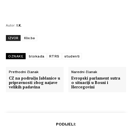
Autor:
I.K.
IZVOR
Klix.ba
OZNAKE
blokada
RTRS
studenti
Prethodni članak
Naredni članak
CZ na području Jablanice u
Evropski parlament sutra
pripravnosti zbog najave
o situaciji u Bosni i
velikih padavina
Hercegovini
PODIJELI: