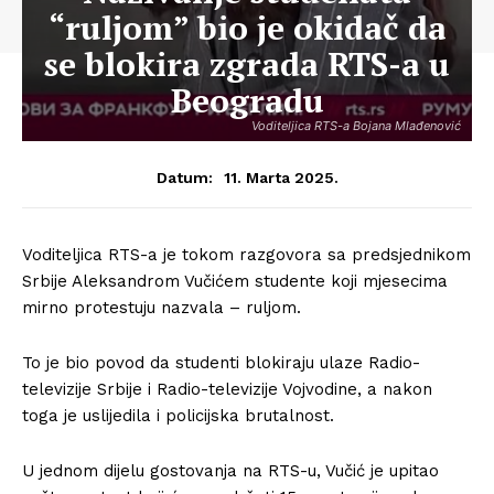
“ruljom” bio je okidač da
se blokira zgrada RTS-a u
Beogradu
Voditeljica RTS-a Bojana Mlađenović
11. Marta 2025.
Datum:
Voditeljica RTS-a je tokom razgovora sa predsjednikom
Srbije Aleksandrom Vučićem studente koji mjesecima
mirno protestuju nazvala – ruljom.
To je bio povod da studenti blokiraju ulaze Radio-
televizije Srbije i Radio-televizije Vojvodine, a nakon
toga je uslijedila i policijska brutalnost.
U jednom dijelu gostovanja na RTS-u, Vučić je upitao