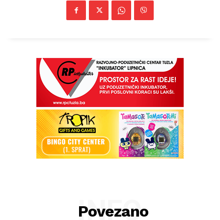
INFO
Povezano