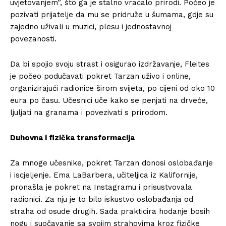
uvjetovanjem”, što ga je stalno vraćalo prirodi. Počeo je
pozivati prijatelje da mu se pridruže u šumama, gdje su
zajedno uživali u muzici, plesu i jednostavnoj
povezanosti.
Da bi spojio svoju strast i osigurao izdržavanje, Fleites
je počeo podučavati pokret Tarzan uživo i online,
organizirajući radionice širom svijeta, po cijeni od oko 10
eura po času. Učesnici uče kako se penjati na drveće,
ljuljati na granama i povezivati s prirodom.
Duhovna i fizička transformacija
Za mnoge učesnike, pokret Tarzan donosi oslobađanje
i iscjeljenje. Ema LaBarbera, učiteljica iz Kalifornije,
pronašla je pokret na Instagramu i prisustvovala
radionici. Za nju je to bilo iskustvo oslobađanja od
straha od osude drugih. Sada prakticira hodanje bosih
nogu i suočavanje sa svojim strahovima kroz fizičke