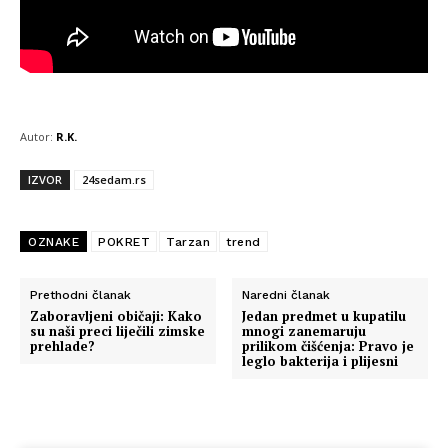
Autor:
R.K.
IZVOR
24sedam.rs
OZNAKE
POKRET
Tarzan
trend
Prethodni članak
Naredni članak
Zaboravljeni običaji: Kako
Jedan predmet u kupatilu
su naši preci liječili zimske
mnogi zanemaruju
prehlade?
prilikom čišćenja: Pravo je
leglo bakterija i plijesni