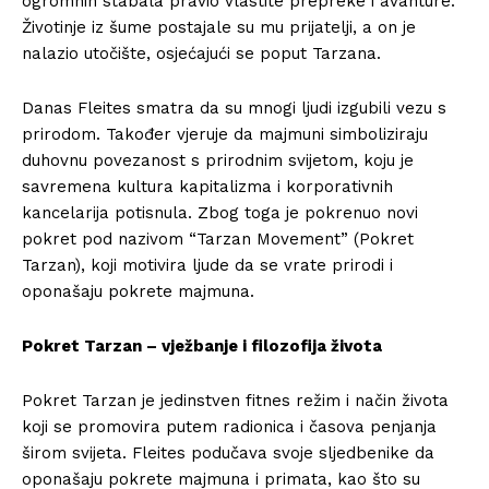
ogromnih stabala pravio vlastite prepreke i avanture.
Životinje iz šume postajale su mu prijatelji, a on je
nalazio utočište, osjećajući se poput Tarzana.
Danas Fleites smatra da su mnogi ljudi izgubili vezu s
prirodom. Također vjeruje da majmuni simboliziraju
duhovnu povezanost s prirodnim svijetom, koju je
savremena kultura kapitalizma i korporativnih
kancelarija potisnula. Zbog toga je pokrenuo novi
pokret pod nazivom “Tarzan Movement” (Pokret
Tarzan), koji motivira ljude da se vrate prirodi i
oponašaju pokrete majmuna.
Pokret Tarzan – vježbanje i filozofija života
Pokret Tarzan je jedinstven fitnes režim i način života
koji se promovira putem radionica i časova penjanja
širom svijeta. Fleites podučava svoje sljedbenike da
oponašaju pokrete majmuna i primata, kao što su