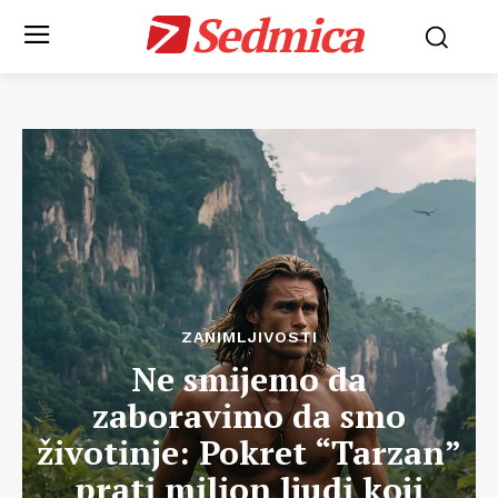
Sedmica
ZANIMLJIVOSTI
Ne smijemo da
zaboravimo da smo
životinje: Pokret “Tarzan”
prati milion ljudi koji