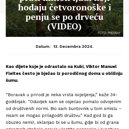
hodaju četvoronoške i
penju se po drveću
(VIDEO)
FOTO: PIXABAY
13. Decembra 2024.
Datum:
Kao dijete koje je odrastalo na Kubi, Viktor Manuel
Fleites često je bježao iz porodičnog doma u obližnju
šumu.
“Boravak u prirodi je neka vrsta iscjeljenja,” kaže 34-
godišnjak. “Oduvijek sam se osjećao pomalo odvojenim
od društvenih normi. Bio sam buntovnik u tom smislu –
nisam se mogao prilagoditi društvu.” Kad god bi ga
obuzeo nemir, sklanjao bi se u šumu, gdje bi od grana