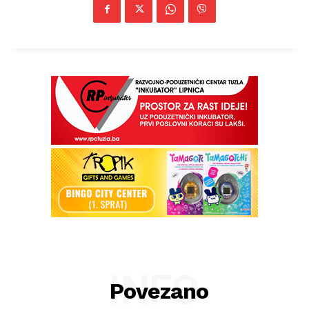
INFO
Povezano