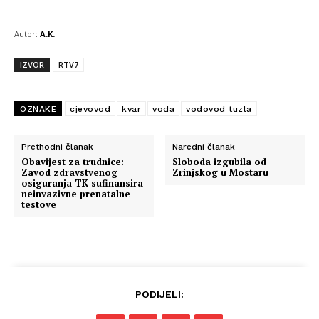
Autor:
A.K.
IZVOR
RTV7
OZNAKE
cjevovod
kvar
voda
vodovod tuzla
Prethodni članak
Naredni članak
Obavijest za trudnice:
Sloboda izgubila od
Zavod zdravstvenog
Zrinjskog u Mostaru
osiguranja TK sufinansira
neinvazivne prenatalne
testove
PODIJELI: