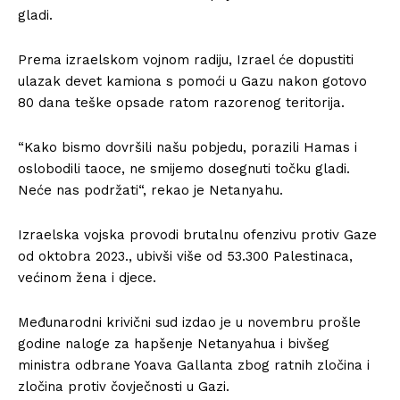
gladi.
Prema izraelskom vojnom radiju, Izrael će dopustiti
ulazak devet kamiona s pomoći u Gazu nakon gotovo
80 dana teške opsade ratom razorenog teritorija.
“Kako bismo dovršili našu pobjedu, porazili Hamas i
oslobodili taoce, ne smijemo dosegnuti točku gladi.
Neće nas podržati“, rekao je Netanyahu.
Izraelska vojska provodi brutalnu ofenzivu protiv Gaze
od oktobra 2023., ubivši više od 53.300 Palestinaca,
većinom žena i djece.
Međunarodni krivični sud izdao je u novembru prošle
godine naloge za hapšenje Netanyahua i bivšeg
ministra odbrane Yoava Gallanta zbog ratnih zločina i
zločina protiv čovječnosti u Gazi.