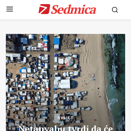
Sedmica
SVIJET
Netanyahu tvrdi da će