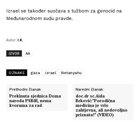
Izrael se također suočava s tužbom za genocid na
Međunarodnom sudu pravde.
Autor:
I.K.
IZVOR
AA
OZNAKE
gaza
izrael
Netanyahu
Prethodni članak
Naredni članak
Prekinuta sjednica Doma
doc.dr sc.Aida
naroda PSBiH, nema
Brković:”Porodična
kvoruma za rad
medicina je vrlo
zahtjevna, ali nedovoljno
priznata!” (VIDEO)