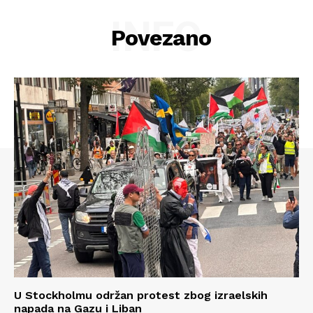
INFO
Povezano
Info
O nama
Kontakt
Impressum
U Stockholmu održan protest zbog izraelskih
napada na Gazu i Liban