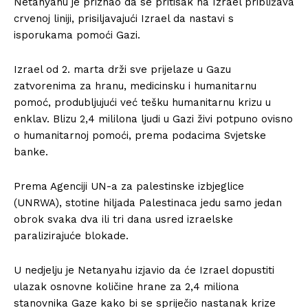
Netanyahu je priznao da se pritisak na Izrael približava
crvenoj liniji, prisiljavajući Izrael da nastavi s
isporukama pomoći Gazi.
Izrael od 2. marta drži sve prijelaze u Gazu
zatvorenima za hranu, medicinsku i humanitarnu
pomoć, produbljujući već tešku humanitarnu krizu u
enklav. Blizu 2,4 mililona ljudi u Gazi živi potpuno ovisno
o humanitarnoj pomoći, prema podacima Svjetske
banke.
Prema Agenciji UN-a za palestinske izbjeglice
(UNRWA), stotine hiljada Palestinaca jedu samo jedan
obrok svaka dva ili tri dana usred izraelske
paralizirajuće blokade.
U nedjelju je Netanyahu izjavio da će Izrael dopustiti
ulazak osnovne količine hrane za 2,4 miliona
stanovnika Gaze kako bi se spriječio nastanak krize