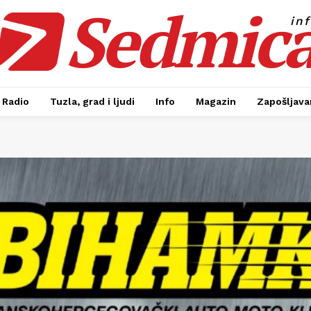
Sedmic
in
Radio
Tuzla, grad i ljudi
Info
Magazin
Zapošljavan