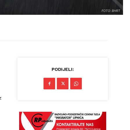
FOTO: BHRT
PODIJELI:
z