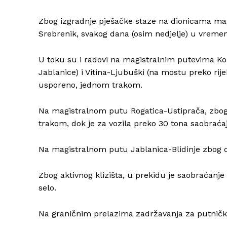
Zbog izgradnje pješačke staze na dionicama mag
Srebrenik, svakog dana (osim nedjelje) u vreme
U toku su i radovi na magistralnim putevima Kon
Jablanice) i Vitina-Ljubuški (na mostu preko rije
usporeno, jednom trakom.
Na magistralnom putu Rogatica-Ustiprača, zbog
trakom, dok je za vozila preko 30 tona saobraćaj
Na magistralnom putu Jablanica-Blidinje zbog oš
Zbog aktivnog klizišta, u prekidu je saobraćanje
selo.
Na graničnim prelazima zadržavanja za putnička