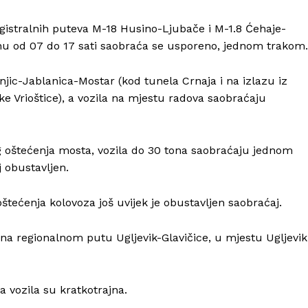
istralnih puteva M-18 Husino-Ljubače i M-1.8 Ćehaje-
nu od 07 do 17 sati saobraća se usporeno, jednom trakom.
jic-Jablanica-Mostar (kod tunela Crnaja i na izlazu iz
ke Vrioštice), a vozila na mjestu radova saobraćaju
 oštećenja mosta, vozila do 30 tona saobraćaju jednom
 obustavljen.
Info
tećenja kolovoza još uvijek je obustavljen saobraćaj.
O nama
Kontakt
 na regionalnom putu Ugljevik-Glavičice, u mjestu Ugljevik
Impressum
 vozila su kratkotrajna.