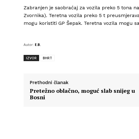
Zabranjen je saobraćaj za vozila preko 5 tona 
Zvornika). Teretna vozila preko 5 t preusmjerav
mogu koristiti GP Šepak. Teretna vozila mogu sao
Autor:
E.B.
IZVOR
BHRT
Prethodni članak
Pretežno oblačno, moguć slab snijeg u
Bosni