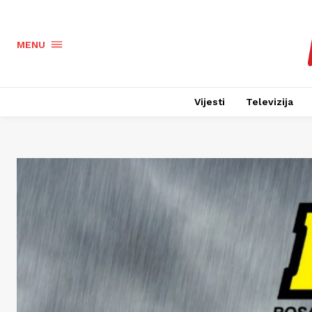
MENU
Vijesti
Televizija