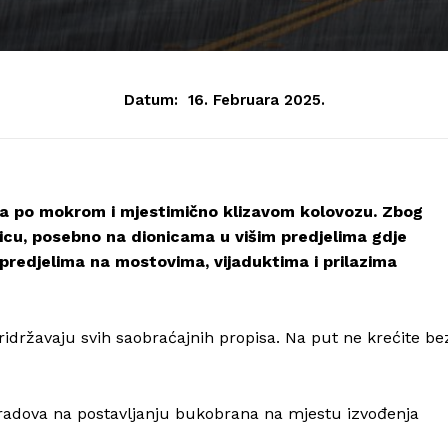
Datum:
16. Februara 2025.
ća po mokrom i mjestimično klizavom kolovozu. Zbog
cu, posebno na dionicama u višim predjelima gdje
 predjelima na mostovima, vijaduktima i prilazima
idržavaju svih saobraćajnih propisa. Na put ne krećite be
 radova na postavljanju bukobrana na mjestu izvođenja