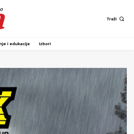
a
fo
Traži
je i edukacije
Izbori