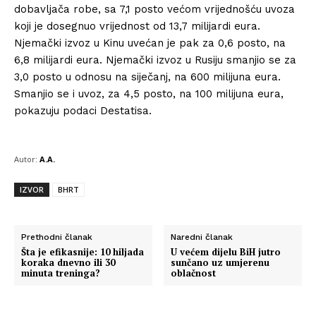
dobavljača robe, sa 7,1 posto većom vrijednošću uvoza
koji je dosegnuo vrijednost od 13,7 milijardi eura.
Njemački izvoz u Kinu uvećan je pak za 0,6 posto, na
6,8 milijardi eura. Njemački izvoz u Rusiju smanjio se za
3,0 posto u odnosu na siječanj, na 600 milijuna eura.
Smanjio se i uvoz, za 4,5 posto, na 100 milijuna eura,
pokazuju podaci Destatisa.
Autor:
A.A.
IZVOR
BHRT
Prethodni članak
Naredni članak
Šta je efikasnije: 10 hiljada
U većem dijelu BiH jutro
koraka dnevno ili 30
sunčano uz umjerenu
minuta treninga?
oblačnost