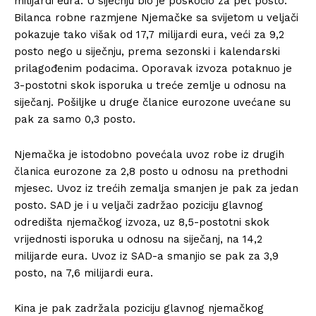
milijardi eura. U siječnju bio je poskočio za pet posto.
Bilanca robne razmjene Njemačke sa svijetom u veljači
pokazuje tako višak od 17,7 milijardi eura, veći za 9,2
posto nego u siječnju, prema sezonski i kalendarski
prilagođenim podacima. Oporavak izvoza potaknuo je
3-postotni skok isporuka u treće zemlje u odnosu na
siječanj. Pošiljke u druge članice eurozone uvećane su
pak za samo 0,3 posto.
Njemačka je istodobno povećala uvoz robe iz drugih
članica eurozone za 2,8 posto u odnosu na prethodni
mjesec. Uvoz iz trećih zemalja smanjen je pak za jedan
posto. SAD je i u veljači zadržao poziciju glavnog
odredišta njemačkog izvoza, uz 8,5-postotni skok
vrijednosti isporuka u odnosu na siječanj, na 14,2
milijarde eura. Uvoz iz SAD-a smanjio se pak za 3,9
posto, na 7,6 milijardi eura.
Kina je pak zadržala poziciju glavnog njemačkog