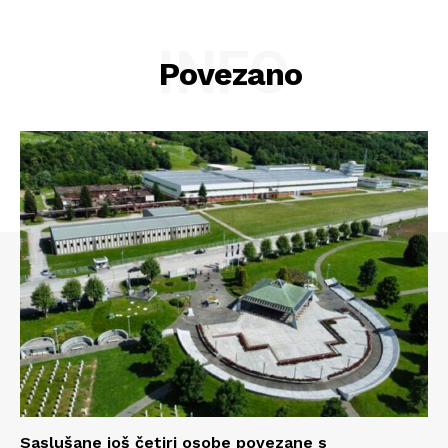
INFO
Povezano
Info
Saslušane još četiri osobe povezane s