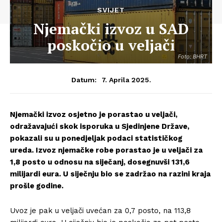
SVIJET
Njemački izvoz u SAD
poskočio u veljači
Foto: BHRT
7. Aprila 2025.
Datum:
Njemački izvoz osjetno je porastao u veljači,
odražavajući skok isporuka u Sjedinjene Države,
pokazali su u ponedjeljak podaci statističkog
ureda. Izvoz njemačke robe porastao je u veljači za
1,8 posto u odnosu na siječanj, dosegnuvši 131,6
milijardi eura. U siječnju bio se zadržao na razini kraja
prošle godine.
Uvoz je pak u veljači uvećan za 0,7 posto, na 113,8