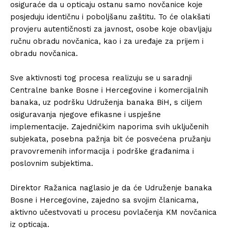
osiguraće da u opticaju ostanu samo novčanice koje
posjeduju identičnu i poboljšanu zaštitu. To će olakšati
provjeru autentičnosti za javnost, osobe koje obavljaju
ručnu obradu novčanica, kao i za uređaje za prijem i
obradu novčanica.
Sve aktivnosti tog procesa realizuju se u saradnji
Centralne banke Bosne i Hercegovine i komercijalnih
banaka, uz podršku Udruženja banaka BiH, s ciljem
osiguravanja njegove efikasne i uspješne
implementacije. Zajedničkim naporima svih uključenih
subjekata, posebna pažnja bit će posvećena pružanju
pravovremenih informacija i podrške građanima i
poslovnim subjektima.
Direktor Ražanica naglasio je da će Udruženje banaka
Bosne i Hercegovine, zajedno sa svojim članicama,
aktivno učestvovati u procesu povlačenja KM novčanica
iz opticaja.