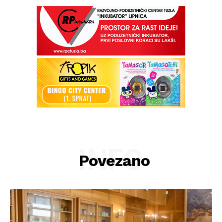
INFO
Povezano
Info
O nama
Kontakt
Impressum