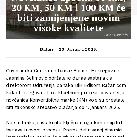
20 KM, 50 KM i 100 KM će
biti zamijenjene novim
visoke kvalitete
Foto: Tuzlainfo
20. Januara 2025.
Datum:
Guvernerka Centralne banke Bosne i Hercegovine
Jasmina Selimović održala je danas sastanak s
direktorom Udruženja banaka BiH Edisom Ražanicom
kako bi razgovarali o aktuelnom procesu povlačenja
novčanica Konvertibilne marke (KM) koje su prestale
biti zakonsko sredstvo plaćanja od 1. januara 2025.
Na sastanku je istaknuta ključna uloga komercijalnih
banaka u ovom procesu. Prema definisanoj dinamici,