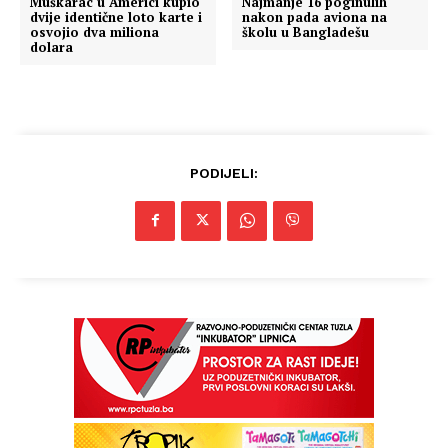
Muškarac u Americi kupio
Najmanje 16 poginulih
dvije identične loto karte i
nakon pada aviona na
osvojio dva miliona
školu u Bangladešu
dolara
PODIJELI: