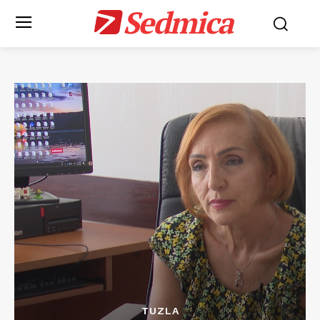
Sedmica
TUZLA