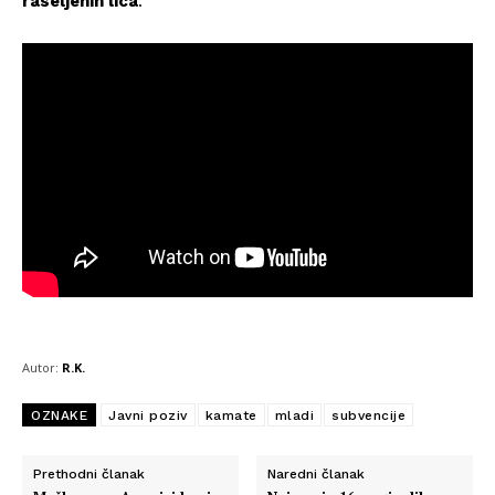
raseljenih lica
:
Autor:
R.K.
OZNAKE
Javni poziv
kamate
mladi
subvencije
Prethodni članak
Naredni članak