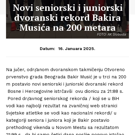
Novi seniorski i juniorski
dvoranski rekord Bakira
Musića na 200 metara
FOTO: AK Sloboda
16. Januara 2025.
Datum:
Na jučer, odrẓ̌anom dvoranskom takmičenju Otvoreno
prvenstvo grada Beograda Bakir Musić je u trci na 200
m postavio novi seniorski i juniorski dvoranski rekord
Bosne i Hercegovine istrčavši ovu dionicu za 21:88 s.
Pored drẓ̌avnog seniorskog rekorda / koji se u BiH
vodi kao najbolji rezultat na zvaničnoj web stranici
Svjetske atletike se vodi kao nacionalni rekordi/ u
kategoriji seniora i juniora koji je Bakir postavio
prethodnog vikenda u Novom Mestu sa rezultatom
21:99 s, da bi samo četiri dana poslije ponovo istrčao