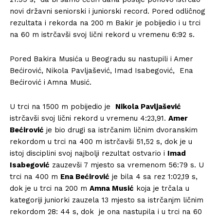
novi državni seniorski i juniorski record. Pored odliĉnog
rezultata i rekorda na 200 m Bakir je pobijedio i u trci
na 60 m istrčavši svoj lični rekord u vremenu 6:92 s.
Pored Bakira Musića u Beogradu su nastupili i Amer
Bećirović, Nikola Pavljašević, Imad Isabegović, Ena
Bećirović i Amna Musić.
U trci na 1500 m pobijedio je
Nikola Pavljašević
istrčavši svoj lični rekord u vremenu 4:23,91.
Amer
Bećirović
je bio drugi sa istrčanim ličnim dvoranskim
rekordom u trci na 400 m istrčavši 51,52 s, dok je u
istoj disciplini svoj najbolji rezultat ostvario i
Imad
Isabegović
zauzevši 7 mjesto sa vremenom 56:79 s. U
trci na 400 m
Ena Bećirović
je bila 4 sa rez 1:02,19 s,
dok je u trci na 200 m
Amna Musić
koja je trčala u
kategoriji juniorki zauzela 13 mjesto sa istrčanjm ličnim
rekordom 28: 44 s, dok je ona nastupila i u trci na 60