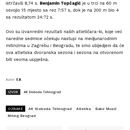
istrčavši 8,74 s.
Benjamin Topčagić
je u trci na 60 m
osvojio 15 mjesto sa rez 7:57 s, dok je na 200 m bio 4
sa rezultatom 24:72 s.
Ovo su izvanredni rezultati naših atletičara-ki, koje već
naredne sedmice očekuju nastupi na medjunarodnim
mitinzima u Zagrebu i Beogradu, te smo ubijedjeni da će
ova atletska dvoranska sezona i sezona na otvorenom
biti veoma uspješna.
Autor:
E.B.
IZVOR
AK Sloboda Tehnograd
OZNAKE
AK Sloboda Tehnograd
Atletika
Bakir Musić
Miting Beograd