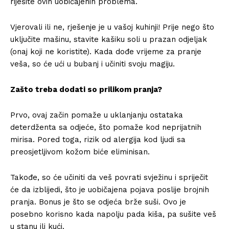
riješite ovih uobičajenih problema.
Vjerovali ili ne, rješenje je u vašoj kuhinji! Prije nego što
uključite mašinu, stavite kašiku soli u prazan odjeljak
(onaj koji ne koristite). Kada dođe vrijeme za pranje
veša, so će ući u bubanj i učiniti svoju magiju.
Zašto treba dodati so prilikom pranja?
Prvo, ovaj začin pomaže u uklanjanju ostataka
deterdženta sa odjeće, što pomaže kod neprijatnih
mirisa. Pored toga, rizik od alergija kod ljudi sa
preosjetljivom kožom biće eliminisan.
Takođe, so će učiniti da veš povrati svježinu i spriječit
će da izblijedi, što je uobičajena pojava poslije brojnih
pranja. Bonus je što se odjeća brže suši. Ovo je
posebno korisno kada napolju pada kiša, pa sušite veš
u stanu ili kući.