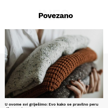
INFO
Povezano
Info
U ovome svi griješimo: Evo kako se pravilno peru
O nama