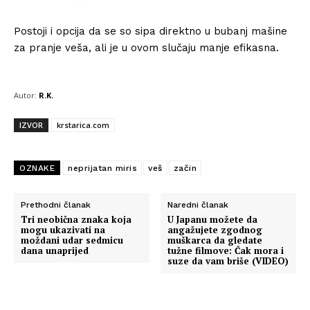
Postoji i opcija da se so sipa direktno u bubanj mašine
za pranje veša, ali je u ovom slučaju manje efikasna.
Autor:
R.K.
IZVOR
krstarica.com
OZNAKE
neprijatan miris
veš
začin
Prethodni članak
Naredni članak
Tri neobična znaka koja
U Japanu možete da
mogu ukazivati na
angažujete zgodnog
moždani udar sedmicu
muškarca da gledate
dana unaprijed
tužne filmove: Čak mora i
suze da vam briše (VIDEO)