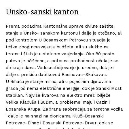
Unsko-sanski kanton
Prema podacima Kantonalne uprave civilne zaštite,
stanje u Unsko- sanskom kantonu i dalje je otežano, ali
pod kontrolom.U Bosanskom Petrovcu situacija je
teška zbog neusvajanja budžeta, ali su službe na
terenu i štab je u stalnom zasjedanju. Oko 80 posto
puteva je očišćeno, a potpuna prohodnost očekuje se
do kraja dana. Vodosnabdijevanje je uredno, dok je i
dalje u prekidu dalekovod Rasinovac–Skakavac.
U Bihaću je stanje mirno, ali u pojedinim dijelovima
grada još nema električne energije, dok je Sanski Most
stabilan. Najviše kvarova na elektro mreži bilježe
Velika Kladuša i Bužim, a probleme imaju i Cazin i
Bosanska Krupa. Zabrana saobraćaja za teretna vozila
i dalje je na snazi na dionicama Ključ–Bosanski
Petrovac–Bihać i Bosanski Petrovac–Drvar, dok se