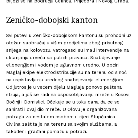
bilježi se na području Čelinca, Prijedora i Novog Grada.
Zeničko-dobojski kanton
Svi putevi u Zeničko-dobojskom kantonu su prohodni uz
otežan saobraćaj u višim predjelima zbog prisutnog
snijega na kolovozu. Vatrogasci su imali intervencije na
uklanjanju drveća sa putnih pravaca. Snabdjevanje
el.energijom i vodom je uglavnom uredno. U općini
Maglaj ekipe elektrodistribucije su na terenu od sinoć
na uspistavljanju urednog snabdjevanja el.energijom.
Od jutros je u većem dijelu Maglaja ponovo puštena
struja, a još se radi na osposobljavanju mreže u Kosovi,
Bočinji i Domislici. Očekuje se u toku dana da ce se
sanirati i ovaj dio mreže. U Olovu je organizovana
potraga za nestalom osobom u rijeci Stupčanica.
Civilna zaštita je na terenu sa svojim službama, a
također i građani pomažu u potrazi.