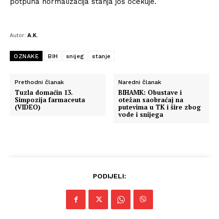
potpuna normalizacija stanja još očekuje.
Autor:
A.K.
OZNAKE
BIH
snijeg
stanje
Prethodni članak
Naredni članak
Tuzla domaćin 13.
BIHAMK: Obustave i
Simpozija farmaceuta
otežan saobraćaj na
(VIDEO)
putevima u TK i šire zbog
vode i snijega
PODIJELI: