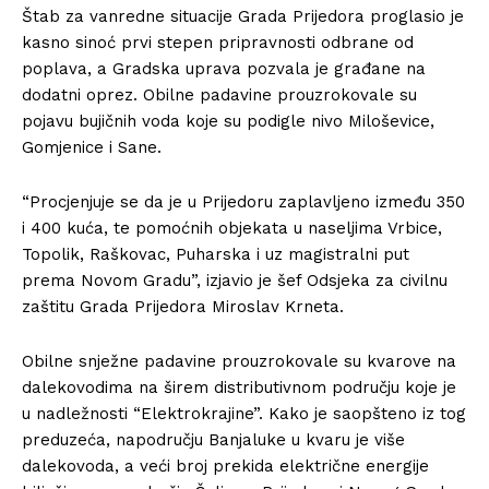
Štab za vanredne situacije Grada Prijedora proglasio je
kasno sinoć prvi stepen pripravnosti odbrane od
poplava, a Gradska uprava pozvala je građane na
dodatni oprez. Obilne padavine prouzrokovale su
pojavu bujičnih voda koje su podigle nivo Miloševice,
Gomjenice i Sane.
“Procjenjuje se da je u Prijedoru zaplavljeno između 350
i 400 kuća, te pomoćnih objekata u naseljima Vrbice,
Topolik, Raškovac, Puharska i uz magistralni put
prema Novom Gradu”, izjavio je šef Odsjeka za civilnu
zaštitu Grada Prijedora Miroslav Krneta.
Obilne snježne padavine prouzrokovale su kvarove na
dalekovodima na širem distributivnom području koje je
u nadležnosti “Elektrokrajine”. Kako je saopšteno iz tog
preduzeća, napodručju Banjaluke u kvaru je više
dalekovoda, a veći broj prekida električne energije