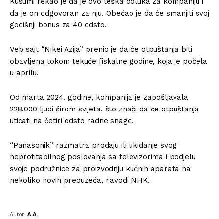
Kusumi rekao je da je ovo teška odluka za kompaniju i
da je on odgovoran za nju. Obećao je da će smanjiti svoj
godišnji bonus za 40 odsto.
Veb sajt “Nikei Azija” prenio je da će otpuštanja biti
obavljena tokom tekuće fiskalne godine, koja je počela
u aprilu.
Od marta 2024. godine, kompanija je zapošljavala
228.000 ljudi širom svijeta, što znači da će otpuštanja
uticati na četiri odsto radne snage.
“Panasonik” razmatra prodaju ili ukidanje svog
neprofitabilnog poslovanja sa televizorima i podjelu
svoje podružnice za proizvodnju kućnih aparata na
nekoliko novih preduzeća, navodi NHK.
Autor:
A.A.