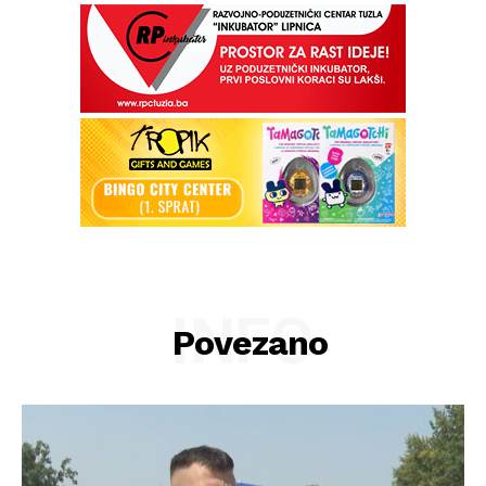
INFO
Povezano