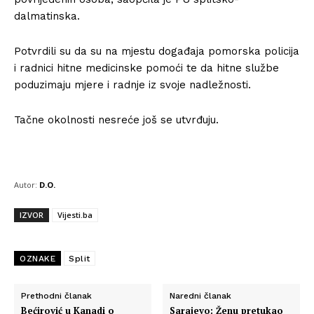
dalmatinska.
Potvrdili su da su na mjestu događaja pomorska policija
i radnici hitne medicinske pomoći te da hitne službe
poduzimaju mjere i radnje iz svoje nadležnosti.
Tačne okolnosti nesreće još se utvrđuju.
Autor:
D.O.
IZVOR
Vijesti.ba
OZNAKE
Split
Prethodni članak
Naredni članak
Bećirović u Kanadi o
Sarajevo: Ženu pretukao