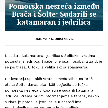
Pomorska nesreća između
Brača i Šolte: Sudarili se
katamaran i jedrilica
14. Juna 2026.
Datum:
U sudaru katamarana i jedrilice u Splitskim vratima
potonula je jedrilica. Spašeno je osam osoba, a za dvije
se još traga. U toku je velika akcija spašavanja.
U akvatoriju Splitskih vrata, između Milne na Braču i
otoka Šolte, danas oko 11:38 dogodila se teška
pomorska nesreća u kojoj su se sudarili katamaran i
jedrilica. Prema prvim informacijama s terena, nakon
sudara je potonula jedrilica, a u nesreći ima
povrijeđenih osoba, saopćila je PU splitsko-