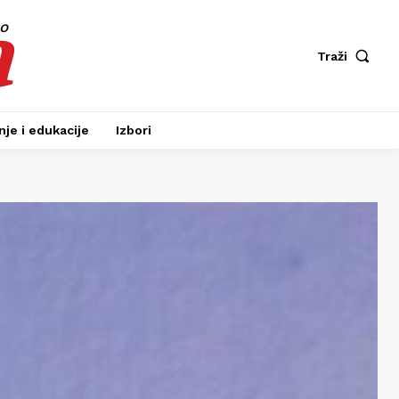
a
fo
Traži
je i edukacije
Izbori