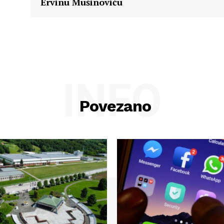
Ervinu Mušinoviću
INFO
Povezano