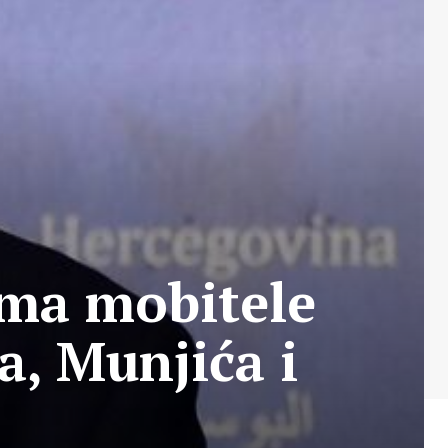
ima mobitele
a, Munjića i