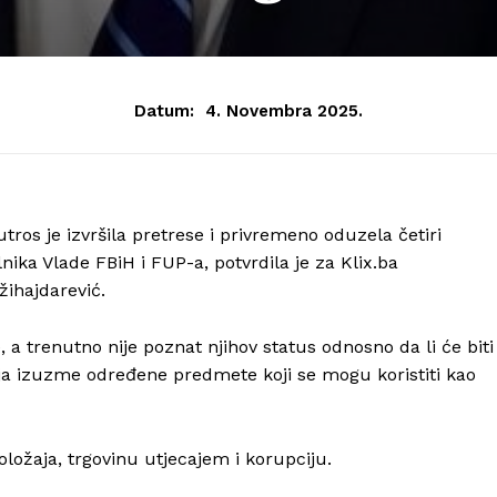
Datum:
4. Novembra 2025.
ros je izvršila pretrese i privremeno oduzela četiri
ika Vlade FBiH i FUP-a, potvrdila je za Klix.ba
žihajdarević.
 trenutno nije poznat njihov status odnosno da li će biti
icija izuzme određene predmete koji se mogu koristiti kao
oložaja, trgovinu utjecajem i korupciju.