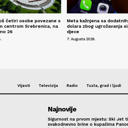
oš četiri osobe povezane s
Meta kažnjena sa dodatnih
m centrom Srebrenica, na
dolara zbog ugrožavanja s
pno 26
djece
.
7. Augusta 2026.
Vijesti
Televizija
Radio
Tuzla, grad i ljudi
Najnovije
Sigurnost na prvom mjestu: Ski Jet t
svakodnevno brine o kupačima Pano