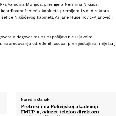
UP-a Vahidina Munjića, premijera Nermina Nikšića,
oordinator između kabineta premijera i v.d. direktora
 šefice Nikšićevog kabineta Arijane Huseinović-Ajanović i
Info
govore o dogovorima za zapošljavanje u javnim
O nama
ma, napredovanju određenih osoba, premještajima, miješan
Kontakt
Impressum
Naredni članak
Pretresi i na Policijskoj akademiji
FMUP-a, oduzet telefon direktoru