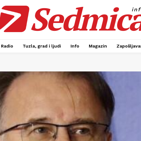
Sedmic
in
Radio
Tuzla, grad i ljudi
Info
Magazin
Zapošljavan