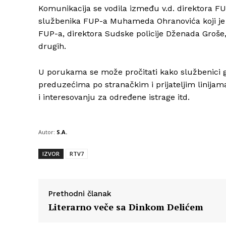
Komunikacija se vodila između v.d. direktora F
službenika FUP-a Muhameda Ohranovića koji je k
FUP-a, direktora Sudske policije Dženada Groše,
drugih.
U porukama se može pročitati kako službenici 
preduzećima po stranačkim i prijateljim linija
i interesovanju za određene istrage itd.
Autor:
S.A.
IZVOR
RTV7
Prethodni članak
Literarno veče sa Dinkom Delićem