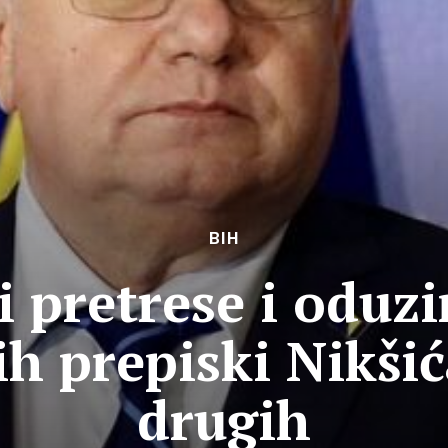
BIH
 pretrese i oduz
h prepiski Nikšić
drugih