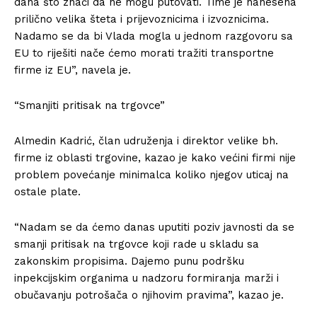
dana što znači da ne mogu putovati. Time je nanesena
prilično velika šteta i prijevoznicima i izvoznicima.
Nadamo se da bi Vlada mogla u jednom razgovoru sa
EU to riješiti nače ćemo morati tražiti transportne
firme iz EU”, navela je.
“Smanjiti pritisak na trgovce”
Almedin Kadrić, član udruženja i direktor velike bh.
firme iz oblasti trgovine, kazao je kako većini firmi nije
problem povećanje minimalca koliko njegov uticaj na
ostale plate.
“Nadam se da ćemo danas uputiti poziv javnosti da se
smanji pritisak na trgovce koji rade u skladu sa
zakonskim propisima. Dajemo punu podršku
inpekcijskim organima u nadzoru formiranja marži i
obučavanju potrošača o njihovim pravima”, kazao je.