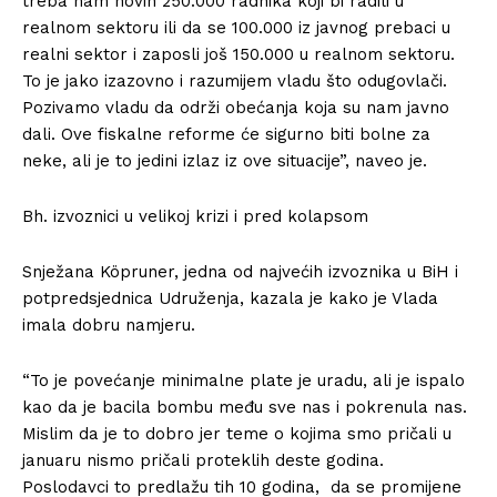
treba nam novih 250.000 radnika koji bi radili u
realnom sektoru ili da se 100.000 iz javnog prebaci u
realni sektor i zaposli još 150.000 u realnom sektoru.
To je jako izazovno i razumijem vladu što odugovlači.
Pozivamo vladu da održi obećanja koja su nam javno
dali. Ove fiskalne reforme će sigurno biti bolne za
neke, ali je to jedini izlaz iz ove situacije”, naveo je.
Bh. izvoznici u velikoj krizi i pred kolapsom
Snježana Köpruner, jedna od najvećih izvoznika u BiH i
potpredsjednica Udruženja, kazala je kako je Vlada
imala dobru namjeru.
“To je povećanje minimalne plate je uradu, ali je ispalo
kao da je bacila bombu među sve nas i pokrenula nas.
Mislim da je to dobro jer teme o kojima smo pričali u
januaru nismo pričali proteklih deste godina.
Poslodavci to predlažu tih 10 godina, da se promijene