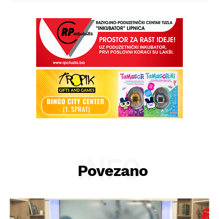
INFO
Povezano