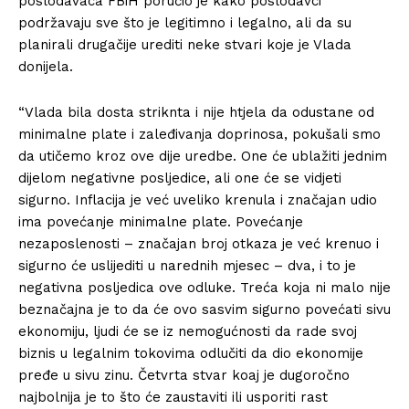
poslodavaca FBiH poručio je kako poslodavci
podržavaju sve što je legitimno i legalno, ali da su
planirali drugačije urediti neke stvari koje je Vlada
donijela.
“Vlada bila dosta striknta i nije htjela da odustane od
minimalne plate i zaleđivanja doprinosa, pokušali smo
da utičemo kroz ove dije uredbe. One će ublažiti jednim
dijelom negativne posljedice, ali one će se vidjeti
sigurno. Inflacija je već uveliko krenula i značajan udio
ima povećanje minimalne plate. Povećanje
nezaposlenosti – značajan broj otkaza je već krenuo i
sigurno će uslijediti u narednih mjesec – dva, i to je
negativna posljedica ove odluke. Treća koja ni malo nije
beznačajna je to da će ovo sasvim sigurno povećati sivu
ekonomiju, ljudi će se iz nemogućnosti da rade svoj
biznis u legalnim tokovima odlučiti da dio ekonomije
pređe u sivu zinu. Četvrta stvar koaj je dugoročno
najbolnija je to što će zaustaviti ili usporiti rast