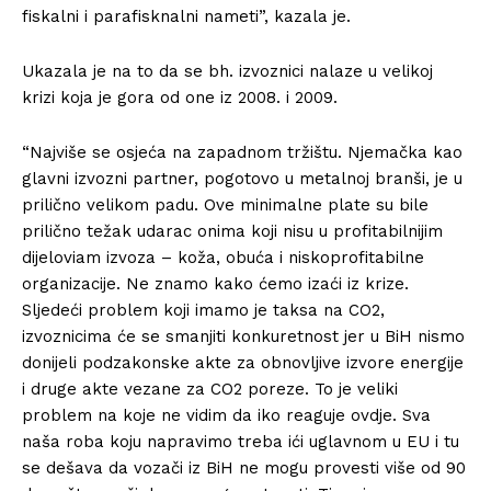
fiskalni i parafisknalni nameti”, kazala je.
Ukazala je na to da se bh. izvoznici nalaze u velikoj
krizi koja je gora od one iz 2008. i 2009.
“Najviše se osjeća na zapadnom tržištu. Njemačka kao
glavni izvozni partner, pogotovo u metalnoj branši, je u
prilično velikom padu. Ove minimalne plate su bile
prilično težak udarac onima koji nisu u profitabilnijim
dijeloviam izvoza – koža, obuća i niskoprofitabilne
organizacije. Ne znamo kako ćemo izaći iz krize.
Sljedeći problem koji imamo je taksa na CO2,
izvoznicima će se smanjiti konkuretnost jer u BiH nismo
donijeli podzakonske akte za obnovljive izvore energije
i druge akte vezane za CO2 poreze. To je veliki
problem na koje ne vidim da iko reaguje ovdje. Sva
naša roba koju napravimo treba ići uglavnom u EU i tu
se dešava da vozači iz BiH ne mogu provesti više od 90