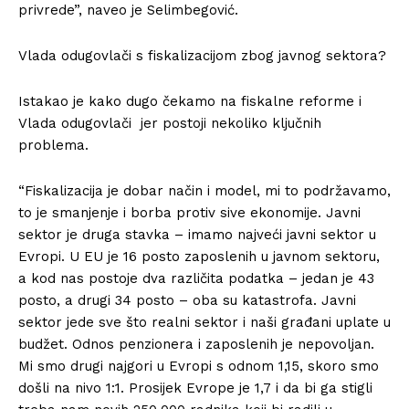
privrede”, naveo je Selimbegović.
Vlada odugovlači s fiskalizacijom zbog javnog sektora?
Istakao je kako dugo čekamo na fiskalne reforme i
Vlada odugovlači jer postoji nekoliko ključnih
problema.
“Fiskalizacija je dobar način i model, mi to podržavamo,
to je smanjenje i borba protiv sive ekonomije. Javni
sektor je druga stavka – imamo najveći javni sektor u
Evropi. U EU je 16 posto zaposlenih u javnom sektoru,
a kod nas postoje dva različita podatka – jedan je 43
posto, a drugi 34 posto – oba su katastrofa. Javni
sektor jede sve što realni sektor i naši građani uplate u
budžet. Odnos penzionera i zaposlenih je nepovoljan.
Mi smo drugi najgori u Evropi s odnom 1,15, skoro smo
došli na nivo 1:1. Prosijek Evrope je 1,7 i da bi ga stigli