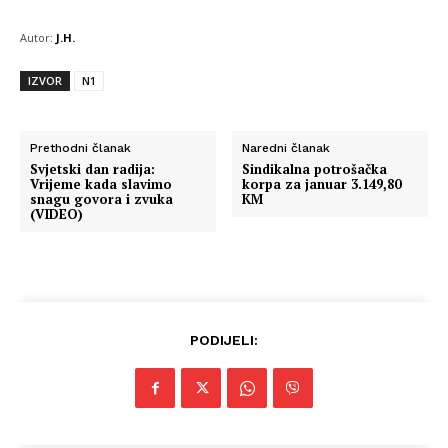
Autor:
J.H.
IZVOR
N1
Prethodni članak
Naredni članak
Svjetski dan radija:
Sindikalna potrošačka
Vrijeme kada slavimo
korpa za januar 3.149,80
snagu govora i zvuka
KM
(VIDEO)
Info
PODIJELI:
O nama
Kontakt
Impressum