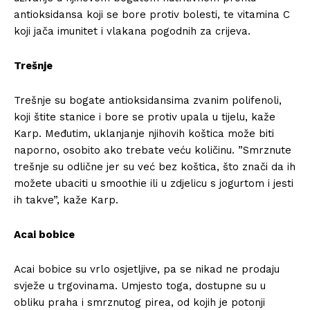
antioksidansa koji se bore protiv bolesti, te vitamina C
koji jača imunitet i vlakana pogodnih za crijeva.
Trešnje
Trešnje su bogate antioksidansima zvanim polifenoli,
koji štite stanice i bore se protiv upala u tijelu, kaže
Karp. Međutim, uklanjanje njihovih koštica može biti
naporno, osobito ako trebate veću količinu. ”Smrznute
trešnje su odlične jer su već bez koštica, što znači da ih
možete ubaciti u smoothie ili u zdjelicu s jogurtom i jesti
ih takve”, kaže Karp.
Acai bobice
Acai bobice su vrlo osjetljive, pa se nikad ne prodaju
svježe u trgovinama. Umjesto toga, dostupne su u
obliku praha i smrznutog pirea, od kojih je potonji