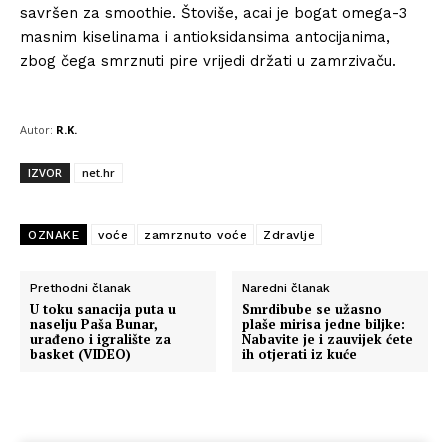
savršen za smoothie. Štoviše, acai je bogat omega-3
masnim kiselinama i antioksidansima antocijanima,
zbog čega smrznuti pire vrijedi držati u zamrzivaču.
Autor:
R.K.
IZVOR
net.hr
OZNAKE
voće
zamrznuto voće
Zdravlje
Prethodni članak
Naredni članak
U toku sanacija puta u
Smrdibube se užasno
naselju Paša Bunar,
plaše mirisa jedne biljke:
urađeno i igralište za
Nabavite je i zauvijek ćete
basket (VIDEO)
ih otjerati iz kuće