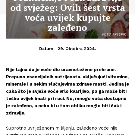
od svježeg: Ovih šest vrsta
voća uvijek kupujte
zaleđeno
FOTO: FREEPIK
29. Oktobra 2024.
Datum:
Nije tajna da je voće dio uravnotežene prehrane.
Prepuno esencijalnih nutrijenata, uključujući vitamine,
minerale i u nekim slučajevima zdrave masti. Jedina je
caka što je svježe voće vrlo kvarljivo, pa ga može biti
teško uvijek imati pri ruci. No, mnogo voća dostupno
je zaleđeno, a neko bi u tom obliku moglo biti čak i
zdravije.
Suprotno uvriježenom mišljenju, zaleđeno voće nije