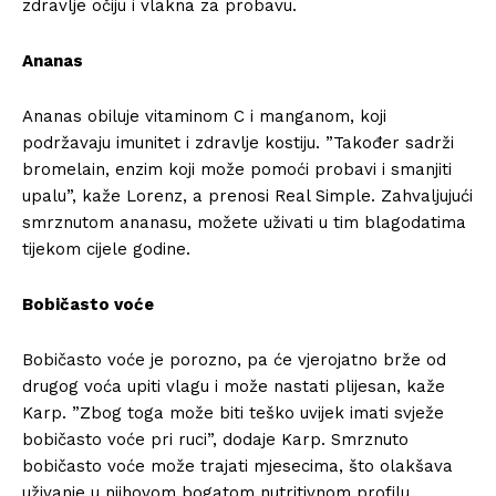
zdravlje očiju i vlakna za probavu.
Ananas
Ananas obiluje vitaminom C i manganom, koji
podržavaju imunitet i zdravlje kostiju. ”Također sadrži
bromelain, enzim koji može pomoći probavi i smanjiti
upalu”, kaže Lorenz, a prenosi Real Simple. Zahvaljujući
smrznutom ananasu, možete uživati ​​u tim blagodatima
tijekom cijele godine.
Bobičasto voće
Bobičasto voće je porozno, pa će vjerojatno brže od
drugog voća upiti vlagu i može nastati plijesan, kaže
Karp. ”Zbog toga može biti teško uvijek imati svježe
bobičasto voće pri ruci”, dodaje Karp. Smrznuto
bobičasto voće može trajati mjesecima, što olakšava
uživanje u njihovom bogatom nutritivnom profilu