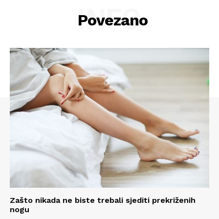
INFO
Povezano
Zašto nikada ne biste trebali sjediti prekriženih
nogu