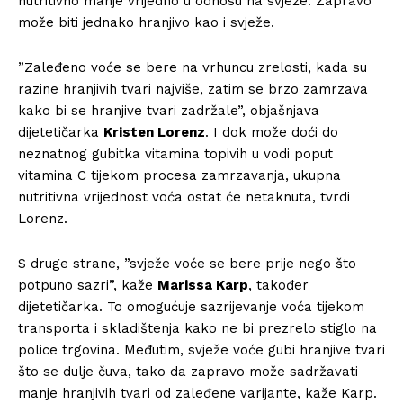
nutritivno manje vrijedno u odnosu na svježe. Zapravo
može biti jednako hranjivo kao i svježe.
”Zaleđeno voće se bere na vrhuncu zrelosti, kada su
razine hranjivih tvari najviše, zatim se brzo zamrzava
kako bi se hranjive tvari zadržale”, objašnjava
dijetetičarka
Kristen Lorenz
. I dok može doći do
neznatnog gubitka vitamina topivih u vodi poput
vitamina C tijekom procesa zamrzavanja, ukupna
nutritivna vrijednost voća ostat će netaknuta, tvrdi
Lorenz.
S druge strane, ”svježe voće se bere prije nego što
potpuno sazri”, kaže
Marissa Karp
, također
dijetetičarka. To omogućuje sazrijevanje voća tijekom
transporta i skladištenja kako ne bi prezrelo stiglo na
police trgovina. Međutim, svježe voće gubi hranjive tvari
što se dulje čuva, tako da zapravo može sadržavati
manje hranjivih tvari od zaleđene varijante, kaže Karp.