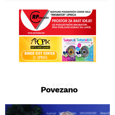
INFO
Povezano