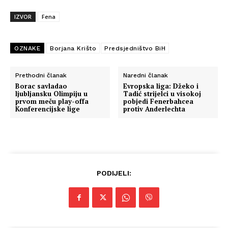
IZVOR
Fena
OZNAKE
Borjana Krišto
Predsjedništvo BiH
Prethodni članak
Naredni članak
Borac savladao
Evropska liga: Džeko i
ljubljansku Olimpiju u
Tadić strijelci u visokoj
prvom meču play-offa
pobjedi Fenerbahcea
Konferencijske lige
protiv Anderlechta
PODIJELI: