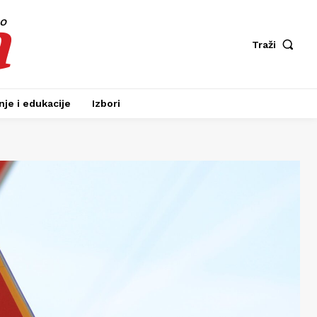
a
fo
Traži
je i edukacije
Izbori