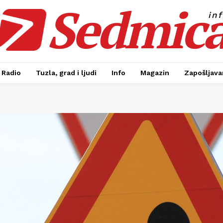
Sedmic
in
Radio
Tuzla, grad i ljudi
Info
Magazin
Zapošljavan