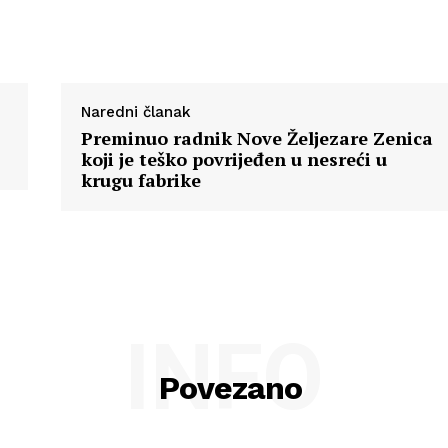
O nama
Kontakt
Impressum
Naredni članak
Preminuo radnik Nove Željezare Zenica
koji je teško povrijeđen u nesreći u
krugu fabrike
INFO
Povezano