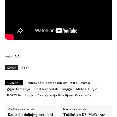
Autor:
A.A.
IZVOR
RTV7
OZNAKE
Franjevački samostan sv. Petra i Pavla
gigantomahija
HKD Napredak
knjiga
Matea Tunjić
POEZIJA
Umjetnička galerija Kristijana Krekovića
Prethodni članak
Naredni članak
Katar do daljnjeg neće biti
Tužilaštvo KS: Muškarac