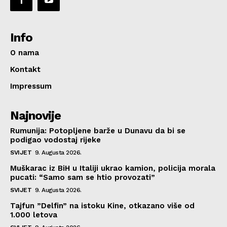
Info
O nama
Kontakt
Impressum
Najnovije
Rumunija: Potopljene barže u Dunavu da bi se
podigao vodostaj rijeke
SVIJET
9. Augusta 2026.
Muškarac iz BiH u Italiji ukrao kamion, policija morala
pucati: “Samo sam se htio provozati”
SVIJET
9. Augusta 2026.
Tajfun ”Delfin” na istoku Kine, otkazano više od
1.000 letova