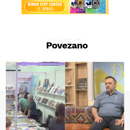
INFO
Povezano