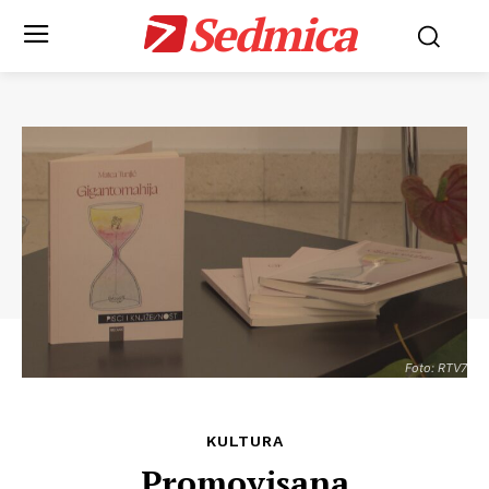
Sedmica
Foto: RTV7
KULTURA
Promovisana