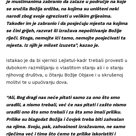
je muslimanima zabranio da zalaze u područje na koje
se sručila Božija srdžba, na kojima su uništeni neki
narodi zbog svoje ogrezlosti u velikim grijesima.
Također im je zabranio i da posjećuju mjesta na kojima
se čini grijeh, razvrat ili izražava nepoštivanje Božije
riječi. Stoga, nemojte ići tamo, nemojte posjećivati ta
mjesta. Iz njih je milost izuzeta”, kazao je.
Istakao je da bi vjernici Lejletul-kadr trebali provesti u
dubokom razmišljanju o vlastitom stanju ali i o stanju
njihovog društva, u čitanju Božije Objave i u skrušenoj
molitvi te u upućivanju dova.
“Ali, Bog dragi nas neće pitati samo za ono što smo
uradili, a nismo trebali, već će nas pitati i zašto nismo
uradili ono što smo trebali i za šta smo imali priliku.
Prilike su blagodat Božija i čovjek treba biti zahvalan
na njima. Svoju, pak, zahvalnost izražavamo, ne samo
riječima već i time što ćemo te prilike iskoristiti i