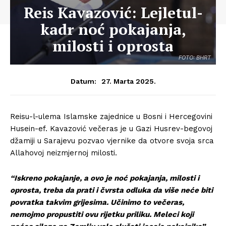
Reis Kavazović: Lejletul-
kadr noć pokajanja,
milosti i oprosta
FOTO: BHRT
27. Marta 2025.
Datum:
Reisu-l-ulema Islamske zajednice u Bosni i Hercegovini
Husein-ef. Kavazović večeras je u Gazi Husrev-begovoj
džamiji u Sarajevu pozvao vjernike da otvore svoja srca
Allahovoj neizmjernoj milosti.
“Iskreno pokajanje, a ovo je noć pokajanja, milosti i
oprosta, treba da prati i čvrsta odluka da više neće biti
povratka takvim grijesima. Učinimo to večeras,
nemojmo propustiti ovu rijetku priliku. Meleci koji