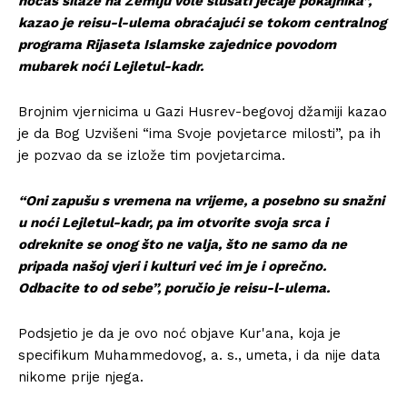
noćas silaze na Zemlju vole slušati jecaje pokajnika”,
kazao je reisu-l-ulema obraćajući se tokom centralnog
programa Rijaseta Islamske zajednice povodom
mubarek noći Lejletul-kadr.
Brojnim vjernicima u Gazi Husrev-begovoj džamiji kazao
je da Bog Uzvišeni “ima Svoje povjetarce milosti”, pa ih
je pozvao da se izlože tim povjetarcima.
“Oni zapušu s vremena na vrijeme, a posebno su snažni
u noći Lejletul-kadr, pa im otvorite svoja srca i
odreknite se onog što ne valja, što ne samo da ne
pripada našoj vjeri i kulturi već im je i oprečno.
Odbacite to od sebe”, poručio je reisu-l-ulema.
Podsjetio je da je ovo noć objave Kur'ana, koja je
specifikum Muhammedovog, a. s., umeta, i da nije data
nikome prije njega.