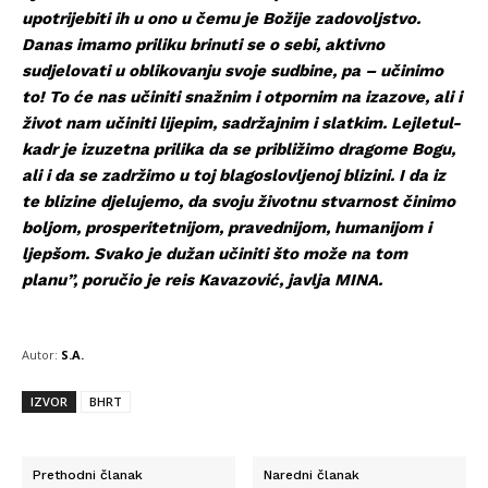
upotrijebiti ih u ono u čemu je Božije zadovoljstvo.
Danas imamo priliku brinuti se o sebi, aktivno
sudjelovati u oblikovanju svoje sudbine, pa – učinimo
to! To će nas učiniti snažnim i otpornim na izazove, ali i
život nam učiniti lijepim, sadržajnim i slatkim. Lejletul-
kadr je izuzetna prilika da se približimo dragome Bogu,
ali i da se zadržimo u toj blagoslovljenoj blizini. I da iz
te blizine djelujemo, da svoju životnu stvarnost činimo
boljom, prosperitetnijom, pravednijom, humanijom i
ljepšom. Svako je dužan učiniti što može na tom
planu”, poručio je reis Kavazović, javlja MINA.
Autor:
S.A.
IZVOR
BHRT
Prethodni članak
Naredni članak