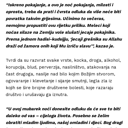
“Iskreno pokajanje, a ovo je noć pokajanja, milosti i
oprosta, treba da prati i čvrsta odluka da više neće biti
povratka takvim grijesima. Učinimo to večeras,
nemojmo propustiti ovu rijetku priliku. Meleci koji
noćas silaze na Zemlju vole slušati jecaje pokajnika.
Prema jednom hadisi-kudsijju, ‘jecaji grešnika su Allahu
draži od žamora onih koji Mu izriču slavu'”, kazao je.
Tvrdi da su razvrat svake vrste, kocka, droga, alkohol,
korupcija, blud, perverzija, nasilništvo, atakovanja na
čast drugoga, nasilje nad bilo kojim Božijim stvorom,
ogovaranje i klevetanje i sijanje smutnji, legla zla iz
kojih se šire brojne društvene bolesti, koje razaraju
društvo i urušavaju ga iznutra.
“U ovoj mubarek noći donesite odluku da će sve to biti
daleko od vas – cijeloga života. Posebno se želim
obratiti mladim ljudima, našoj omladini i djeci. Bog dragi