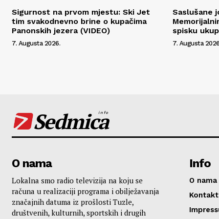
Sigurnost na prvom mjestu: Ski Jet
Saslušane j
tim svakodnevno brine o kupačima
Memorijalni
Panonskih jezera (VIDEO)
spisku uku
7. Augusta 2026.
7. Augusta 2026
Sedmica
info
O nama
Info
Lokalna smo radio televizija na koju se
O nama
računa u realizaciji programa i obilježavanja
Kontakt
značajnih datuma iz prošlosti Tuzle,
Impres
društvenih, kulturnih, sportskih i drugih