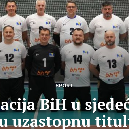
SPORT
acija BiH u sjedeć
tu uzastopnu titul