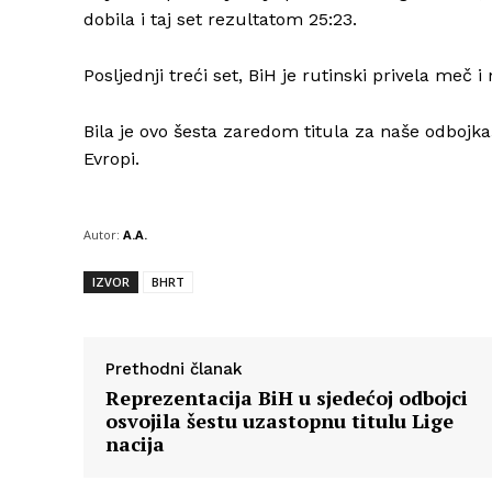
dobila i taj set rezultatom 25:23.
Posljednji treći set, BiH je rutinski privela meč 
Bila je ovo šesta zaredom titula za naše odbojkaš
Evropi.
Autor:
A.A.
IZVOR
BHRT
Prethodni članak
Reprezentacija BiH u sjedećoj odbojci
osvojila šestu uzastopnu titulu Lige
nacija