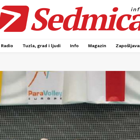
Sedmic
in
Radio
Tuzla, grad i ljudi
Info
Magazin
Zapošljavan