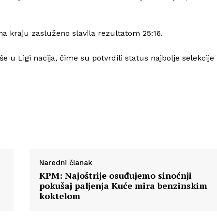
Info
i na kraju zasluženo slavila rezultatom 25:16.
e u Ligi nacija, čime su potvrdili status najbolje selekcije
O nama
Kontakt
Impressum
Naredni članak
KPM: Najoštrije osuđujemo sinoćnji
pokušaj paljenja Kuće mira benzinskim
koktelom