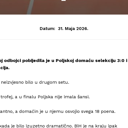
Datum:
31. Maja 2026.
 odbojci pobijedila je u Poljskoj domaću selekciju 3:0 i
cija.
je neizvjesno bilo u drugom setu.
rofej, a u finalu Poljska nije imala šansi.
inantno, a domaćin je u njemu osvojio svega 18 poena.
kada je bilo izuzetno dramatično. BiH je na kraju ipak