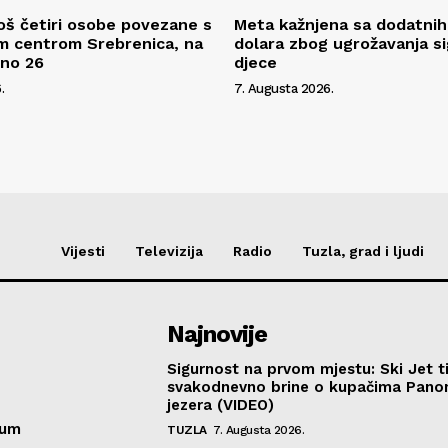
oš četiri osobe povezane s
Meta kažnjena sa dodatnih
m centrom Srebrenica, na
dolara zbog ugrožavanja s
pno 26
djece
.
7. Augusta 2026.
Vijesti
Televizija
Radio
Tuzla, grad i ljudi
Najnovije
Sigurnost na prvom mjestu: Ski Jet t
svakodnevno brine o kupačima Pano
jezera (VIDEO)
sum
TUZLA
7. Augusta 2026.