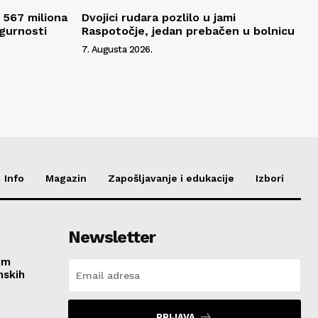
 567 miliona
Dvojici rudara pozlilo u jami
igurnosti
Raspotočje, jedan prebačen u bolnicu
7. Augusta 2026.
Info
Magazin
Zapošljavanje i edukacije
Izbori
Newsletter
im
nskih
PRIJAVA