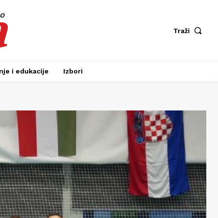
a
fo
Traži
je i edukacije
Izbori