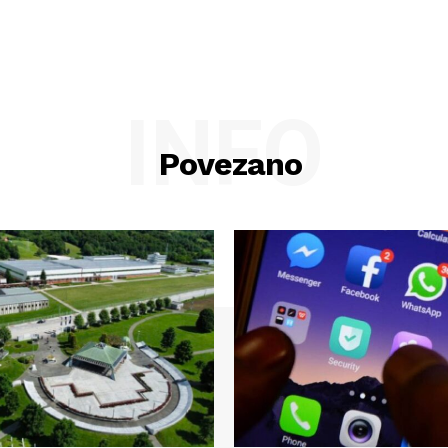
INFO
Povezano