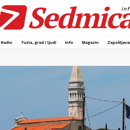
Sedmic
in
Radio
Tuzla, grad i ljudi
Info
Magazin
Zapošljavan