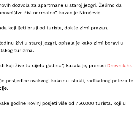
novih dozvola za apartmane u staroj jezgri. Želimo da
anovništvo živi normalno”, kazao je Nimčević.
a koji ljeti bruji od turista, dok je zimi prazan.
odinu živi u staroj jezgri, opisala je kako zimi boravi u
atskog turizma.
Info
i koji žive tu cijelu godinu”, kazala je, prenosi
Dnevnik.hr.
O nama
Kontakt
 posljedice ovakvog, kako su istakli, radikalnog poteza t
ije.
Impressum
ke godine Rovinj posjeti više od 750.000 turista, koji u