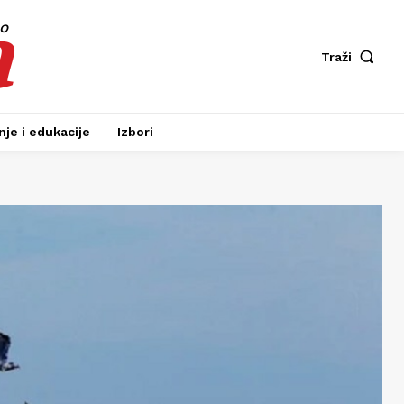
a
fo
Traži
je i edukacije
Izbori