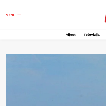
MENU
Vijesti
Televizija