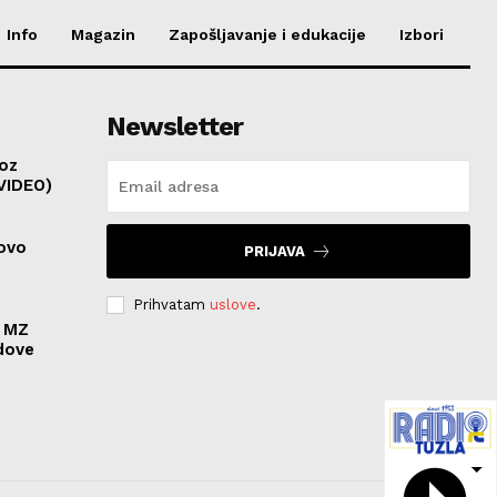
Info
Magazin
Zapošljavanje i edukacije
Izbori
Newsletter
roz
(VIDEO)
novo
PRIJAVA
Prihvatam
uslove
.
u MZ
dove