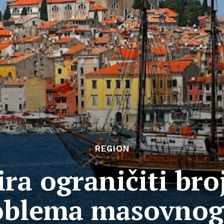
REGION
ira ograničiti br
oblema masovnog