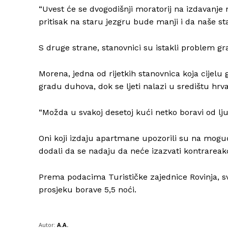
“Uvest će se dvogodišnji moratorij na izdavanje 
pritisak na staru jezgru bude manji i da naše st
S druge strane, stanovnici su istakli problem grad
Morena, jedna od rijetkih stanovnica koja cijelu g
gradu duhova, dok se ljeti nalazi u središtu hrv
“Možda u svakoj desetoj kući netko boravi od ljud
Oni koji izdaju apartmane upozorili su na moguće
dodali da se nadaju da neće izazvati kontrareakc
Prema podacima Turističke zajednice Rovinja, sva
prosjeku borave 5,5 noći.
Autor:
A.A.