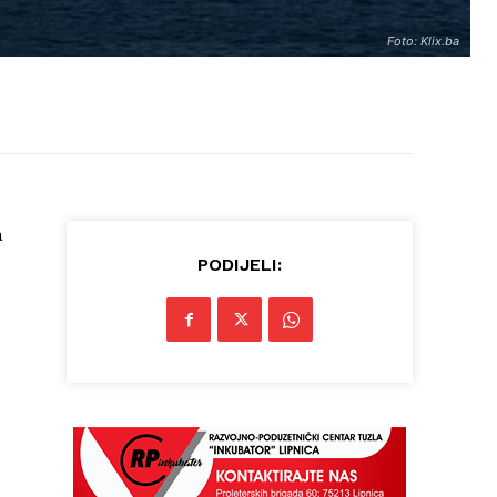
Foto: Klix.ba
a
PODIJELI: