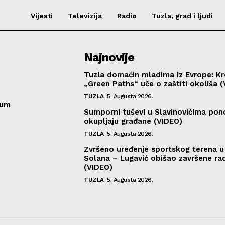
Vijesti
Televizija
Radio
Tuzla, grad i ljudi
Najnovije
Tuzla domaćin mladima iz Evrope: K
„Green Paths“ uče o zaštiti okoliša 
TUZLA
5. Augusta 2026.
sum
Sumporni tuševi u Slavinovićima po
okupljaju građane (VIDEO)
TUZLA
5. Augusta 2026.
Zvršeno uređenje sportskog terena 
Solana – Lugavić obišao završene ra
(VIDEO)
TUZLA
5. Augusta 2026.