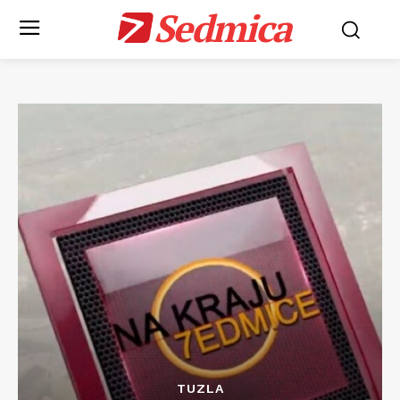
Sedmica
TUZLA