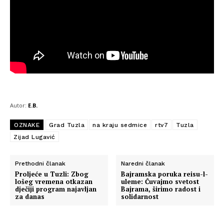
Autor:
E.B.
OZNAKE
Grad Tuzla
na kraju sedmice
rtv7
Tuzla
Zijad Lugavić
Prethodni članak
Naredni članak
Proljeće u Tuzli: Zbog
Bajramska poruka reisu-l-
lošeg vremena otkazan
uleme: Čuvajmo svetost
dječiji program najavljan
Bajrama, širimo radost i
za danas
solidarnost