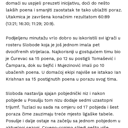
domaći su uspjeli preuzeti inicijativu, doći do nešto
lakših poena i smanjiti zaostatak te tako ublažiti poraz.
Utakmica je završena konačnim rezultatom 60:89
(13:21; 16:30; 11:29; 20:9).
Podijeljenu minutažu vrlo dobro su iskoristili svi igrači u
rosteru Slobode koja je još jednom imala pet
dvocifrenih strijelaca. Najkorisniji u gostujućem timu bio
je Ćurevac sa 15 poena, po 12 su postigli Tomašević i
Čampara, dok su Sejfić i Mujezinović imali po 10
ubačenih poena. U domaćoj ekipi najviše se istakao Ian
Krishnan sa 15 postignutih poena u porazu svog tima.
Sloboda nastavlja sjajan pobjednički niz i nakon
pobjede u Posušju tom nizu dodaje sedmi uzastopni
trijumf. Tuzlaci su sada na omjeru od 17 pobjeda i šest
poraza čime zauzimaju treće mjesto ligaške tabele.
Posušje i dalje ostaje na začelju sa jednom pobjedom u
aktuelnoj sezoni. Crveno-crnima slijedi nešto više