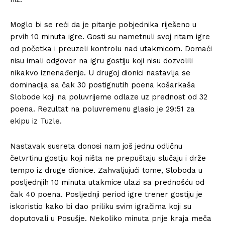
Moglo bi se reći da je pitanje pobjednika riješeno u
prvih 10 minuta igre. Gosti su nametnuli svoj ritam igre
od početka i preuzeli kontrolu nad utakmicom. Domaći
nisu imali odgovor na igru gostiju koji nisu dozvolili
nikakvo iznenađenje. U drugoj dionici nastavlja se
dominacija sa čak 30 postignutih poena košarkaša
Slobode koji na poluvrijeme odlaze uz prednost od 32
poena. Rezultat na poluvremenu glasio je 29:51 za
ekipu iz Tuzle.
Nastavak susreta donosi nam još jednu odličnu
četvrtinu gostiju koji ništa ne prepuštaju slučaju i drže
tempo iz druge dionice. Zahvaljujući tome, Sloboda u
posljednjih 10 minuta utakmice ulazi sa prednošću od
čak 40 poena. Posljednji period igre trener gostiju je
iskoristio kako bi dao priliku svim igračima koji su
doputovali u Posušje. Nekoliko minuta prije kraja meča