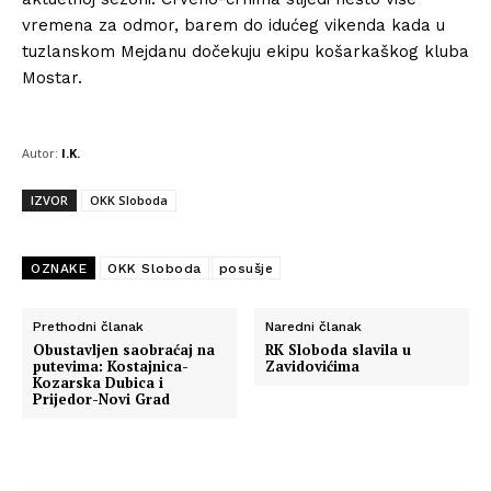
vremena za odmor, barem do idućeg vikenda kada u
tuzlanskom Mejdanu dočekuju ekipu košarkaškog kluba
Mostar.
Autor:
I.K.
IZVOR
OKK Sloboda
OZNAKE
OKK Sloboda
posušje
Prethodni članak
Naredni članak
Obustavljen saobraćaj na
RK Sloboda slavila u
putevima: Kostajnica-
Zavidovićima
Kozarska Dubica i
Prijedor-Novi Grad