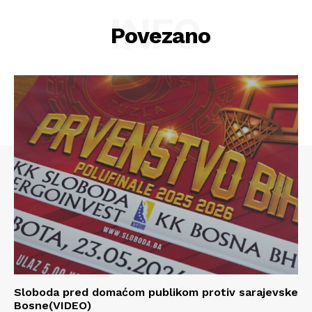
INFO
Povezano
Info
O nama
Kontakt
Impressum
Sloboda pred domaćom publikom protiv sarajevske
Bosne(VIDEO)