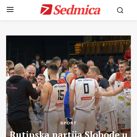
Sedmica
SPORT
Rutinska partija Slobode u