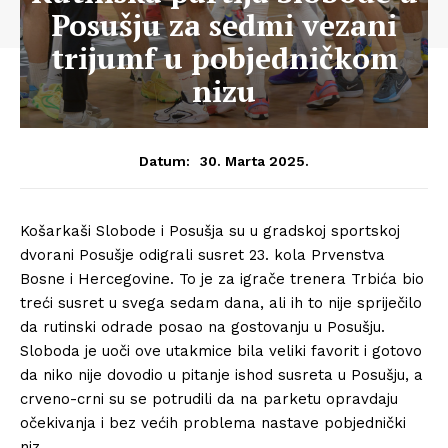
Posušju za sedmi vezani
trijumf u pobjedničkom
nizu
30. Marta 2025.
Datum:
Košarkaši Slobode i Posušja su u gradskoj sportskoj
dvorani Posušje odigrali susret 23. kola Prvenstva
Bosne i Hercegovine. To je za igrače trenera Trbića bio
treći susret u svega sedam dana, ali ih to nije spriječilo
da rutinski odrade posao na gostovanju u Posušju.
Sloboda je uoči ove utakmice bila veliki favorit i gotovo
da niko nije dovodio u pitanje ishod susreta u Posušju, a
crveno-crni su se potrudili da na parketu opravdaju
očekivanja i bez većih problema nastave pobjednički
niz.