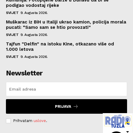
Rumunija: Potopljene barže u Dunavu da bi se
podigao vodostaj rijeke
SVIJET
9. Augusta 2026.
Muškarac iz BiH u Italiji ukrao kamion, policija morala
pucati: “Samo sam se htio provozati”
SVIJET
9. Augusta 2026.
Tajfun ”Delfin” na istoku Kine, otkazano više od
1.000 letova
SVIJET
9. Augusta 2026.
Newsletter
PRIJAVA
Prihvatam
uslove
.