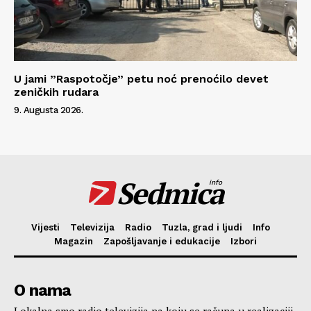
U jami ”Raspotočje” petu noć prenoćilo devet
zeničkih rudara
9. Augusta 2026.
Sedmica
info
Vijesti
Televizija
Radio
Tuzla, grad i ljudi
Info
Magazin
Zapošljavanje i edukacije
Izbori
O nama
Lokalna smo radio televizija na koju se računa u realizaciji