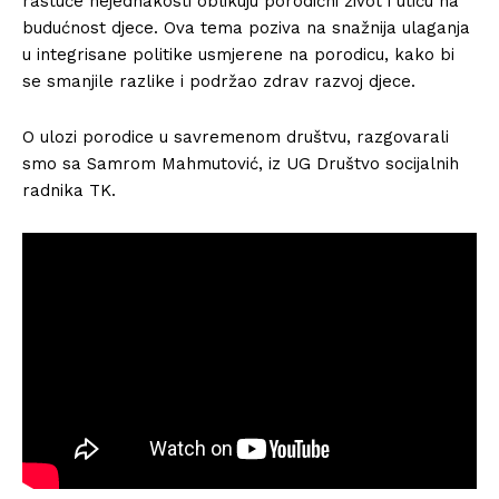
rastuće nejednakosti oblikuju porodični život i utiču na
budućnost djece. Ova tema poziva na snažnija ulaganja
u integrisane politike usmjerene na porodicu, kako bi
se smanjile razlike i podržao zdrav razvoj djece.
O ulozi porodice u savremenom društvu, razgovarali
smo sa Samrom Mahmutović, iz UG Društvo socijalnih
radnika TK.