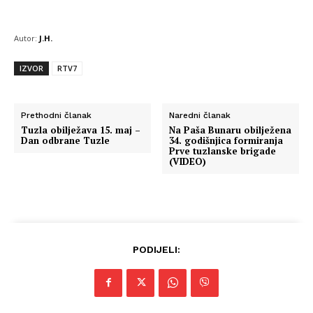
Autor:
J.H.
IZVOR
RTV7
Prethodni članak
Naredni članak
Tuzla obilježava 15. maj –
Na Paša Bunaru obilježena
Dan odbrane Tuzle
34. godišnjica formiranja
Prve tuzlanske brigade
(VIDEO)
PODIJELI: