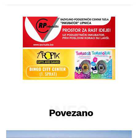
INFO
Povezano