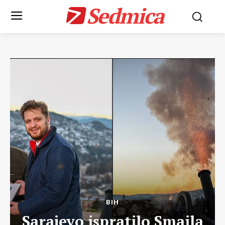
Sedmica
BIH
Sarajevo ispratilo Smaila