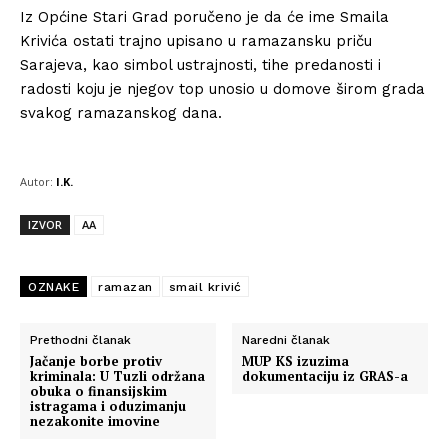
Iz Općine Stari Grad poručeno je da će ime Smaila
Krivića ostati trajno upisano u ramazansku priču
Sarajeva, kao simbol ustrajnosti, tihe predanosti i
radosti koju je njegov top unosio u domove širom grada
svakog ramazanskog dana.
Autor:
I.K.
IZVOR
AA
OZNAKE
ramazan
smail krivić
Prethodni članak
Naredni članak
Jačanje borbe protiv
MUP KS izuzima
kriminala: U Tuzli održana
dokumentaciju iz GRAS-a
obuka o finansijskim
istragama i oduzimanju
nezakonite imovine