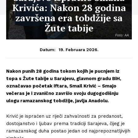
Krivića: Nakon 28 godina
završena era tobdžije sa
Žute tabije
Foto: AA
19. Februara 2026.
Datum:
Nakon punih 28 godina tokom kojih je pucnjem iz
topa s Žute tabije u Sarajevu, glavnom gradu BiH,
označavao početak iftara, Smail Krivić – Smajo
večeras je i zvanično završio svoju dugogodišnju
ulogu ramazanskog tobdžije, javlja Anadolu.
Krivić je ispraćen uz riječi zahvalnosti za predanost,
dostojanstvo i ljubav prema tradiciji Sarajeva, čijeg je
ramazanskog duha postao jedan od najprepoznatljivijih