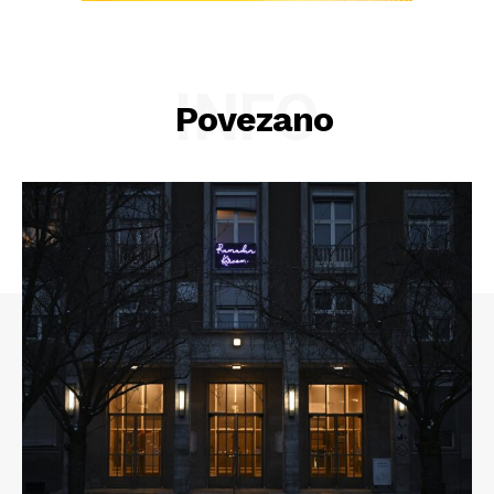
INFO
Povezano
Info