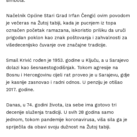
simbola.
Načelnik Općine Stari Grad Irfan Čengić ovim povodom
je večeras na Žutoj tabiji, kada je pucnjem iz topa
označen početak ramazana, iskoristio priliku da uruči
prigodan poklon kao znak poštovanja i zahvalnosti za
višedecenijsko čuvanje ove značajne tradicije.
Smail Krivić rođen je 1953. godine u Ključu, a u Sarajevo
dolazi kao šesnaestogodišnjak. Tokom agresije na
Bosnu i Hercegovinu cijeli rat proveo je u Sarajevu, gdje
je kasnije zasnovao i radni odnos. U penziju je otišao
2017. godine.
Danas, u 74. godini života, iza sebe ima gotovo tri
decenije služenja tradiciji. U svih 28 godina samo
jednom, tokom pandemije koronavirusa, viša sila ga je
spriječila da obavi svoju dužnost na Žutoj tabiji.