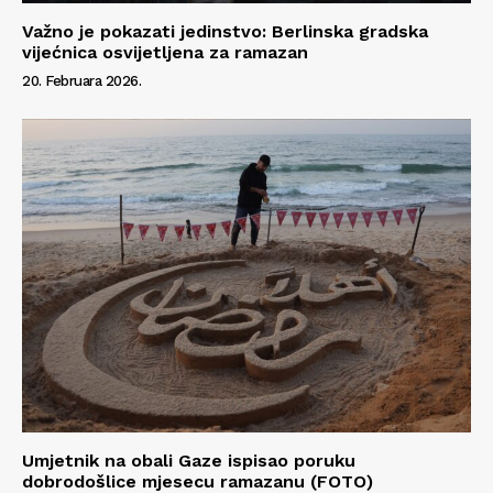
Važno je pokazati jedinstvo: Berlinska gradska
O nama
vijećnica osvijetljena za ramazan
Kontakt
20. Februara 2026.
Impressum
Umjetnik na obali Gaze ispisao poruku
dobrodošlice mjesecu ramazanu (FOTO)