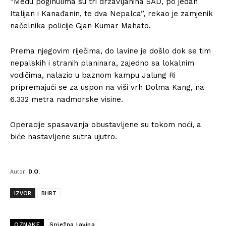
“Među poginulima su tri državljanina SAD, po jedan
Italijan i Kanađanin, te dva Nepalca”, rekao je zamjenik
načelnika policije Gjan Kumar Mahato.
Prema njegovim riječima, do lavine je došlo dok se tim
nepalskih i stranih planinara, zajedno sa lokalnim
vodičima, nalazio u baznom kampu Jalung Ri
pripremajući se za uspon na viši vrh Dolma Kang, na
6.332 metra nadmorske visine.
Operacije spasavanja obustavljene su tokom noći, a
biće nastavljene sutra ujutro.
Autor:
D.O.
IZVOR
BHRT
OZNAKE
Snježna lavina