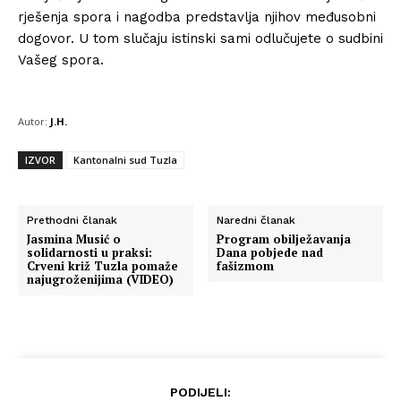
rješenja spora i nagodba predstavlja njihov međusobni
dogovor. U tom slučaju istinski sami odlučujete o sudbini
Vašeg spora.
Autor:
J.H.
IZVOR
Kantonalni sud Tuzla
Prethodni članak
Naredni članak
Jasmina Musić o
Program obilježavanja
solidarnosti u praksi:
Dana pobjede nad
Crveni križ Tuzla pomaže
fašizmom
najugroženijima (VIDEO)
PODIJELI: