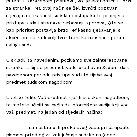
putem, u skraćenom postupku, koji je ekonomičniji i brži
za stranke. Na ovaj način se želi izvršiti pozitivan
utjecaj na efikasnost sudskih postupaka te promjenu
pristupa suda i stranaka rješavanju sporova, gdje se
kao prioritet postavlja brzo i efikasno rješavanje, s
akcentom na zadovoljstvo stranaka na ishod spora i
uslugu suda.
U skladu sa navedenim, pozivamo sve zainteresovane
stranke, a čiji se predmeti vode pred ovim Sudom, da u
navedenom periodu pristupe sudu te riješe svoj
predmet sudskom nagodbom.
Ukoliko želite Vaš predmet riješiti sudskom nagodbom,
to možete učiniti na način da informišete sudiju koji vodi
Vaš predmet, na jedan od sljedećih načina:
– samostalno ili preko svog zastupnika uputite
pismeni prijedlog za zaključenje sudske nagodbe;