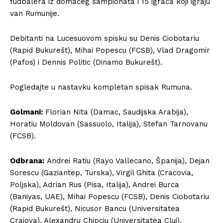
fudbalera iz domaćeg šampionata i 15 igrača koji igraju
van Rumunije.
Debitanti na Lucesuovom spisku su Denis Ciobotariu
(Rapid Bukurešt), Mihai Popescu (FCSB), Vlad Dragomir
(Pafos) i Dennis Politic (Dinamo Bukurešt).
Pogledajte u nastavku kompletan spisak Rumuna.
Golmani:
Florian Nita (Damac, Saudijska Arabija),
Horatiu Moldovan (Sassuolo, Italija), Stefan Tarnovanu
(FCSB).
Odbrana:
Andrei Ratiu (Rayo Vallecano, Španija), Dejan
Sorescu (Gaziantep, Turska), Virgil Ghita (Cracovia,
Poljska), Adrian Rus (Pisa, Italija), Andrei Burca
(Baniyas, UAE), Mihai Popescu (FCSB), Denis Ciobotariu
(Rapid Bukurešt), Nicusor Bancu (Universitatea
Craiova), Alexandru Chipciu (Universitatea Cluj).