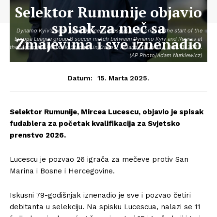
Selektor Rumunije objavio
spisak za meč sa
Dynamo Kyiv's head coach Mircea Lucescu stands prior to the start of the
Zmajevima i sve iznenadio
Europa League group B soccer match between Dynamo Kyiv and Rennes at
the Marszałek Piłsudski Stadium in Krakow, Poland, Thursday, Oct. 13, 2022.
(AP Photo/Adam Nurkiewicz)
15. Marta 2025.
Datum:
Selektor Rumunije, Mircea Lucescu, objavio je spisak
fudablera za početak kvalifikacija za Svjetsko
prenstvo 2026.
Lucescu je pozvao 26 igrača za mečeve protiv San
Marina i Bosne i Hercegovine.
Iskusni 79-godišnjak iznenadio je sve i pozvao četiri
debitanta u selekciju. Na spisku Lucescua, nalazi se 11