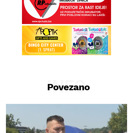
INFO
Povezano