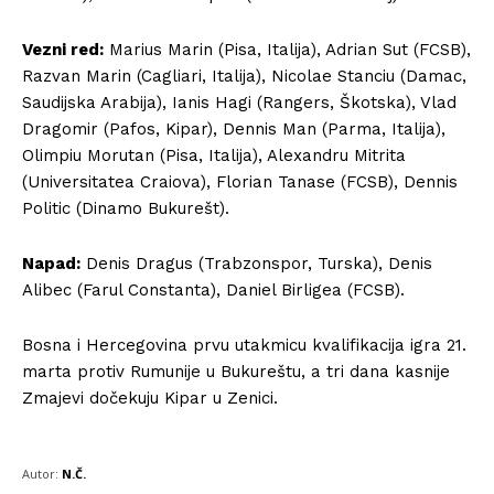
Vezni red:
Marius Marin (Pisa, Italija), Adrian Sut (FCSB),
Razvan Marin (Cagliari, Italija), Nicolae Stanciu (Damac,
Saudijska Arabija), Ianis Hagi (Rangers, Škotska), Vlad
Dragomir (Pafos, Kipar), Dennis Man (Parma, Italija),
Olimpiu Morutan (Pisa, Italija), Alexandru Mitrita
(Universitatea Craiova), Florian Tanase (FCSB), Dennis
Politic (Dinamo Bukurešt).
Napad:
Denis Dragus (Trabzonspor, Turska), Denis
Alibec (Farul Constanta), Daniel Birligea (FCSB).
Bosna i Hercegovina prvu utakmicu kvalifikacija igra 21.
marta protiv Rumunije u Bukureštu, a tri dana kasnije
Zmajevi dočekuju Kipar u Zenici.
Autor:
N.Č.