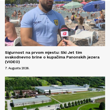
Info
O nama
Kontakt
Impressum
Sigurnost na prvom mjestu: Ski Jet tim
svakodnevno brine o kupačima Panonskih jezera
(VIDEO)
7. Augusta 2026.