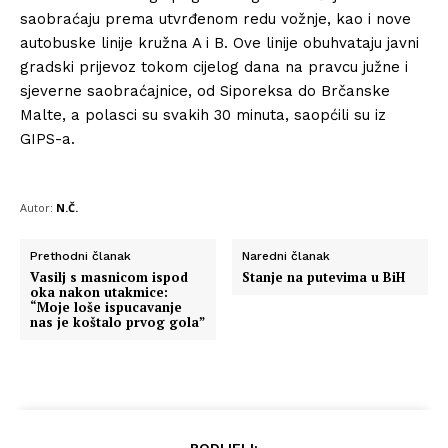
saobraćaju prema utvrđenom redu vožnje, kao i nove
autobuske linije kružna A i B. Ove linije obuhvataju javni
gradski prijevoz tokom cijelog dana na pravcu južne i
sjeverne saobraćajnice, od Siporeksa do Brčanske
Malte, a polasci su svakih 30 minuta, saopćili su iz
GIPS-a.
Autor:
N.Č.
Prethodni članak
Naredni članak
Vasilj s masnicom ispod
Stanje na putevima u BiH
oka nakon utakmice:
“Moje loše ispucavanje
nas je koštalo prvog gola”