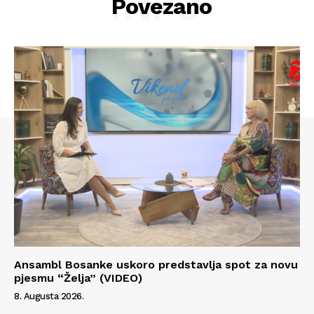
INFO
Povezano
Ansambl Bosanke uskoro predstavlja spot za novu
Info
pjesmu “Želja” (VIDEO)
8. Augusta 2026.
O nama