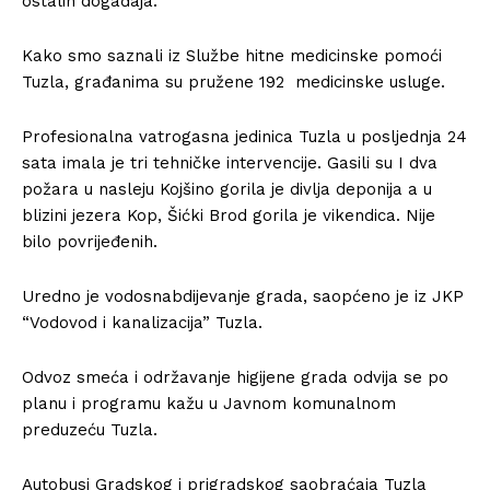
ostalih događaja.
Kako smo saznali iz Službe hitne medicinske pomoći
Tuzla, građanima su pružene 192 medicinske usluge.
Profesionalna vatrogasna jedinica Tuzla u posljednja 24
sata imala je tri tehničke intervencije. Gasili su I dva
požara u nasleju Kojšino gorila je divlja deponija a u
blizini jezera Kop, Šićki Brod gorila je vikendica. Nije
bilo povrijeđenih.
Uredno je vodosnabdijevanje grada, saopćeno je iz JKP
“Vodovod i kanalizacija” Tuzla.
Odvoz smeća i održavanje higijene grada odvija se po
planu i programu kažu u Javnom komunalnom
preduzeću Tuzla.
Autobusi Gradskog i prigradskog saobraćaja Tuzla