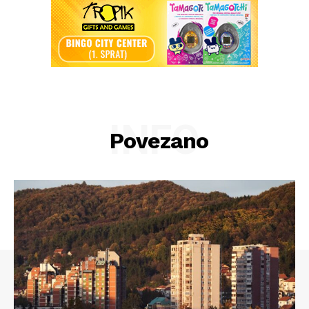
INFO
Povezano