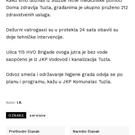
Kako smo doznali iz Službe hitne medicinske pomoći
Doma zdravlja Tuzla, građanima je ukupno pruženo 212
zdravstvenih usluga.
Dežurni vatrogasci su u protekla 24 sata obavili su
dvije tehničke intervencije.
Ulica 115 HVO Brigade ovoga jutra je bez vode
saopćeno je iz JKP Vodovod i kanalizacija Tuzla.
Odvoz smeća i održavanje higjene grada odvija se po
planu i programu, kažu u JKP Komunalac Tuzla.
Autor:
I.K.
OZNAKE
servisne
Prethodni članak
Naredni članak