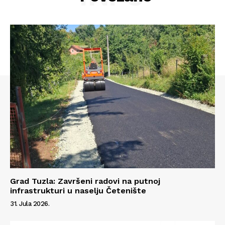
Info
Grad Tuzla: Završeni radovi na putnoj
infrastrukturi u naselju Četenište
31. Jula 2026.
O nama
Kontakt