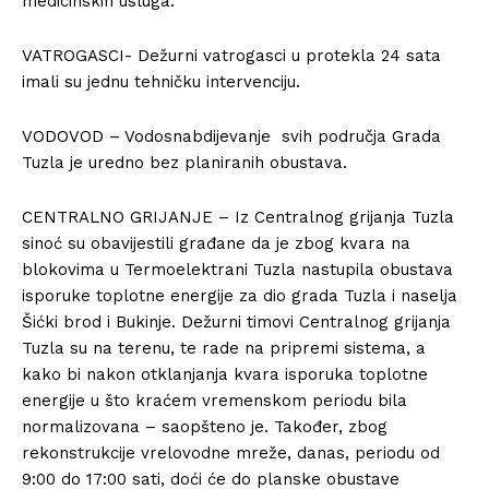
medicinskih usluga.
VATROGASCI- Dežurni vatrogasci u protekla 24 sata
imali su jednu tehničku intervenciju.
VODOVOD – Vodosnabdijevanje svih područja Grada
Tuzla je uredno bez planiranih obustava.
CENTRALNO GRIJANJE – Iz Centralnog grijanja Tuzla
sinoć su obavijestili građane da je zbog kvara na
blokovima u Termoelektrani Tuzla nastupila obustava
isporuke toplotne energije za dio grada Tuzla i naselja
Šićki brod i Bukinje. Dežurni timovi Centralnog grijanja
Tuzla su na terenu, te rade na pripremi sistema, a
kako bi nakon otklanjanja kvara isporuka toplotne
energije u što kraćem vremenskom periodu bila
normalizovana – saopšteno je. Također, zbog
rekonstrukcije vrelovodne mreže, danas, periodu od
9:00 do 17:00 sati, doći će do planske obustave