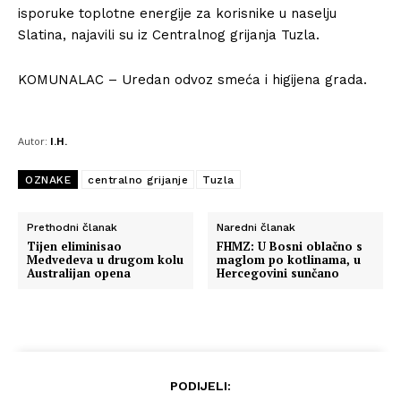
isporuke toplotne energije za korisnike u naselju
Slatina, najavili su iz Centralnog grijanja Tuzla.
KOMUNALAC – Uredan odvoz smeća i higijena grada.
Autor:
I.H.
OZNAKE
centralno grijanje
Tuzla
Prethodni članak
Naredni članak
Tijen eliminisao
FHMZ: U Bosni oblačno s
Medvedeva u drugom kolu
maglom po kotlinama, u
Australijan opena
Hercegovini sunčano
PODIJELI: