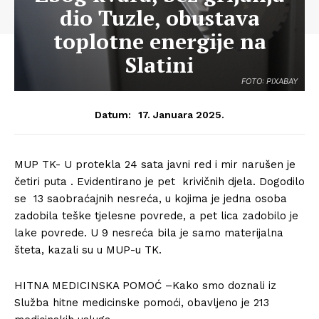
dio Tuzle, obustava
toplotne energije na
Slatini
FOTO: PIXABAY
17. Januara 2025.
Datum:
MUP TK- U protekla 24 sata javni red i mir narušen je
četiri puta . Evidentirano je pet krivičnih djela. Dogodilo
se 13 saobraćajnih nesreća, u kojima je jedna osoba
zadobila teške tjelesne povrede, a pet lica zadobilo je
lake povrede. U 9 nesreća bila je samo materijalna
šteta, kazali su u MUP-u TK.
HITNA MEDICINSKA POMOĆ –Kako smo doznali iz
Služba hitne medicinske pomoći, obavljeno je 213