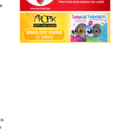
ba
za
e