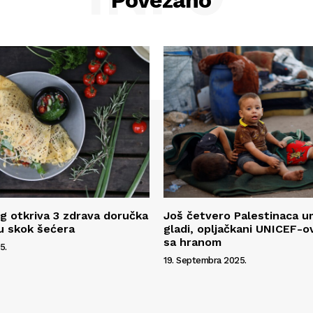
Povezano
g otkriva 3 zdrava doručka
Još četvero Palestinaca u
ju skok šećera
gladi, opljačkani UNICEF-o
sa hranom
5.
19. Septembra 2025.