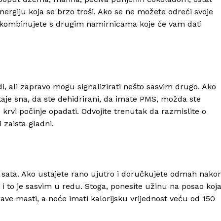
ergiju koja se brzo troši. Ako se ne možete odreći svoje
je kombinujete s drugim namirnicama koje će vam dati
i, ali zapravo mogu signalizirati nešto sasvim drugo. Ako
taje sna, da ste dehidrirani, da imate PMS, možda ste
Info
 krvi počinje opadati. Odvojite trenutak da razmislite o
 zaista gladni.
O nama
Kontakt
Impressum
ri sata. Ako ustajete rano ujutro i doručkujete odmah nako
i to je sasvim u redu. Stoga, ponesite užinu na posao koj
rave masti, a neće imati kalorijsku vrijednost veću od 150