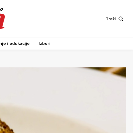
a
fo
Traži
je i edukacije
Izbori