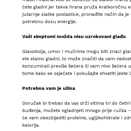
ćete gladni jer takva hrana pruža kratkoročnu en
jutarnje slatke poslastice, pronađite način da 
potrebnu dozu energije.
Vaši simptomi možda nisu uzrokovani glađu
Glavobolja, umor i mučnina mogu biti znaci glad
ste stalno gladni, to može značiti da vam nedos
konzumirali previše šećera ili vam nivo šećera u
tome kako se osjećate i pokušajte shvatiti jeste li
Potrebna vam je užina
Doručak bi trebao da vas drži sitima tri do četi
buđenja, možete ogladnjeti mnogo prije ručka – 
će vam obezbijediti proteine, ugljikohidrate i zd
kalorija.