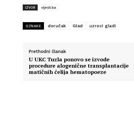
IZVOR
vijesti.ba
doručak
Glad
uzroci gladi
OZNAKE
Prethodni članak
U UKC Tuzla ponovo se izvode
procedure alogenične transplantacije
matičnih ćelija hematopoeze