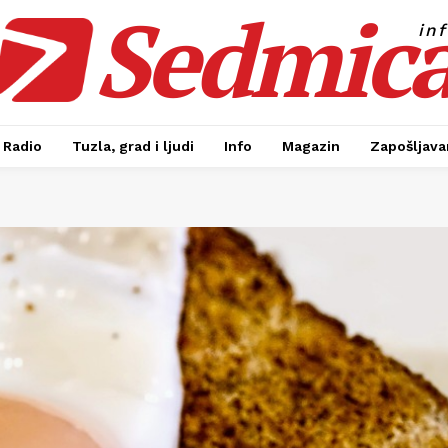
Sedmic
in
Radio
Tuzla, grad i ljudi
Info
Magazin
Zapošljavan