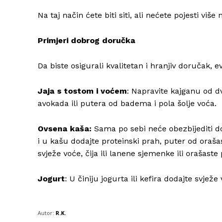
Na taj način ćete biti siti, ali nećete pojesti viš
Primjeri dobrog doručka
Da biste osigurali kvalitetan i hranjiv doručak, e
Jaja s tostom i voćem
: Napravite kajganu od d
avokada ili putera od badema i pola šolje voća.
Ovsena kaša:
Sama po sebi neće obezbijediti d
i u kašu dodajte proteinski prah, puter od orašas
svježe voće, čija ili lanene sjemenke ili orašaste
Jogurt
: U činiju jogurta ili kefira dodajte svjež
Autor:
R.K.