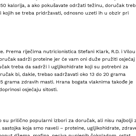
350 kalorija, a ako pokušavate održati težinu, doručak tre
 kojih se treba pridržavati, odnosno uzeti ih u obzir pri
e. Prema riječima nutricionistica Stefani Klark, R.D. i Vilou
 doručak sadrži proteine jer će vam oni duže pružiti osjećaj
ručak treba da sadrži i ugljikohidrate koji su potrebni za
Doručak bi, dakle, trebao sadržavati oko 13 do 20 grama
 15 grama zdravih masti. Hrana bogata vlaknima takođe je
doprinosi osjećaju sitosti.
vo su prilično popularni izbori za doručak, ali nisu najbolji 
va sastojka koja smo naveli – proteine, ugljikohidrate, zdrav
u poput džema, mafina, peciva punjenih čokoladom, ostat