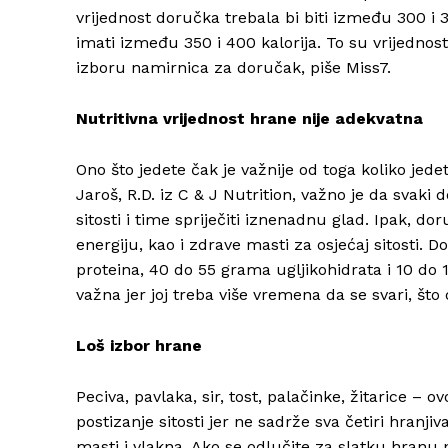
vrijednost doručka trebala bi biti između 300 i 
imati između 350 i 400 kalorija. To su vrijednosti
izboru namirnica za doručak, piše Miss7.
Nutritivna vrijednost hrane nije adekvatna
Ono što jedete čak je važnije od toga koliko jedet
Jaroš, R.D. iz C & J Nutrition, važno je da svaki
sitosti i time spriječiti iznenadnu glad. Ipak, do
energiju, kao i zdrave masti za osjećaj sitosti. 
proteina, 40 do 55 grama ugljikohidrata i 10 do
važna jer joj treba više vremena da se svari, što 
Loš izbor hrane
Peciva, pavlaka, sir, tost, palačinke, žitarice – o
postizanje sitosti jer ne sadrže sva četiri hranji
masti i vlakna. Ako se odlučite za slatku hran