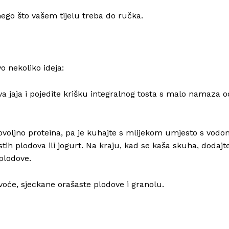
e nego što vašem tijelu treba do ručka.
vo nekoliko ideja:
va jaja i pojedite krišku integralnog tosta s malo namaza o
ovoljno proteina, pa je kuhajte s mlijekom umjesto s vod
tih plodova ili jogurt. Na kraju, kad se kaša skuha, dodajt
 plodove.
e voće, sjeckane orašaste plodove i granolu.