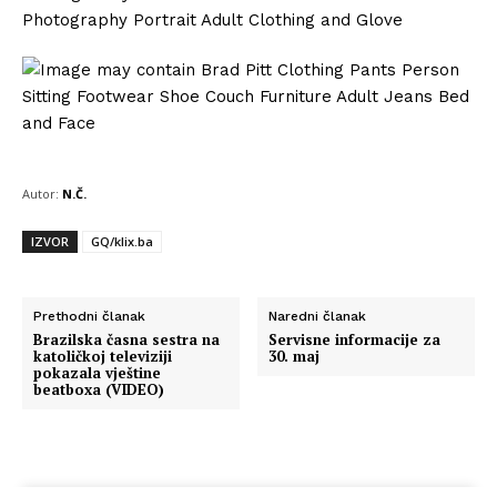
Autor:
N.Č.
IZVOR
GQ/klix.ba
Prethodni članak
Naredni članak
Brazilska časna sestra na
Servisne informacije za
katoličkoj televiziji
30. maj
pokazala vještine
beatboxa (VIDEO)