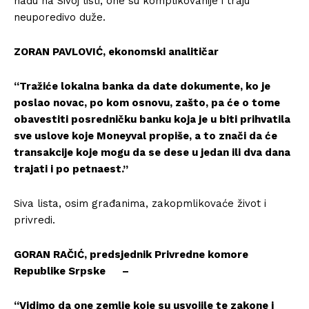
nađu na Sivoj listi, one su komplikovanije i traju
neuporedivo duže.
ZORAN PAVLOVIĆ, ekonomski analitičar
“Tražiće lokalna banka da date dokumente, ko je
poslao novac, po kom osnovu, zašto, pa će o tome
obavestiti posredničku banku koja je u biti prihvatila
sve uslove koje Moneyval propiše, a to znači da će
transakcije koje mogu da se dese u jedan ili dva dana
trajati i po petnaest.”
Siva lista, osim građanima, zakopmlikovaće život i
privredi.
GORAN RAČIĆ, predsjednik Privredne komore
Republike Srpske –
“Vidimo da one zemlje koje su usvojile te zakone i