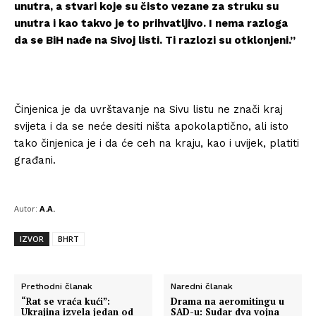
unutra, a stvari koje su čisto vezane za struku su
unutra i kao takvo je to prihvatljivo. I nema razloga
da se BiH nađe na Sivoj listi. Ti razlozi su otklonjeni.”
Činjenica je da uvrštavanje na Sivu listu ne znači kraj
svijeta i da se neće desiti ništa apokolaptično, ali isto
tako činjenica je i da će ceh na kraju, kao i uvijek, platiti
građani.
Autor:
A.A.
IZVOR
BHRT
Prethodni članak
Naredni članak
“Rat se vraća kući”:
Drama na aeromitingu u
Ukrajina izvela jedan od
SAD-u: Sudar dva vojna