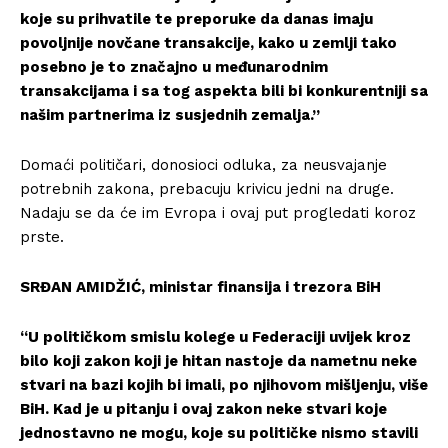
koje su prihvatile te preporuke da danas imaju
povoljnije novčane transakcije, kako u zemlji tako
posebno je to značajno u međunarodnim
transakcijama i sa tog aspekta bili bi konkurentniji sa
našim partnerima iz susjednih zemalja.”
Domaći političari, donosioci odluka, za neusvajanje
potrebnih zakona, prebacuju krivicu jedni na druge.
Nadaju se da će im Evropa i ovaj put progledati koroz
prste.
SRĐAN AMIDŽIĆ, ministar finansija i trezora BiH
“U političkom smislu kolege u Federaciji uvijek kroz
bilo koji zakon koji je hitan nastoje da nametnu neke
stvari na bazi kojih bi imali, po njihovom mišljenju, više
BiH. Kad je u pitanju i ovaj zakon neke stvari koje
jednostavno ne mogu, koje su političke nismo stavili