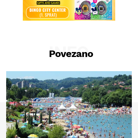
INFO
Povezano