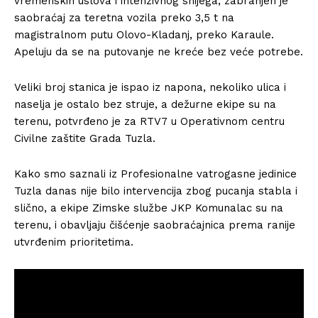
vremenskih uslova i intenzivnog snijega, zabranjen je
saobraćaj za teretna vozila preko 3,5 t na
magistralnom putu Olovo-Kladanj, preko Karaule.
Apeluju da se na putovanje ne kreće bez veće potrebe.
Veliki broj stanica je ispao iz napona, nekoliko ulica i
naselja je ostalo bez struje, a dežurne ekipe su na
terenu, potvrđeno je za RTV7 u Operativnom centru
Civilne zaštite Grada Tuzla.
Kako smo saznali iz Profesionalne vatrogasne jedinice
Tuzla danas nije bilo intervencija zbog pucanja stabla i
slično, a ekipe Zimske službe JKP Komunalac su na
terenu, i obavljaju čišćenje saobraćajnica prema ranije
utvrđenim prioritetima.