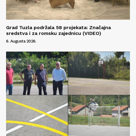
Info
O nama
Grad Tuzla podržala 58 projekata: Značajna
Kontakt
sredstva i za romsku zajednicu (VIDEO)
Impressum
6. Augusta 2026.