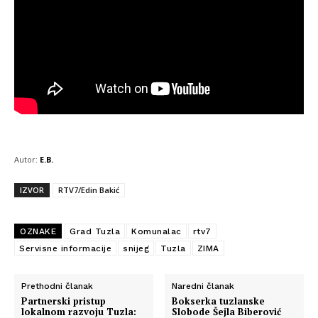
Autor:
E.B.
IZVOR
RTV7/Edin Bakić
OZNAKE
Grad Tuzla
Komunalac
rtv7
Servisne informacije
snijeg
Tuzla
ZIMA
Prethodni članak
Naredni članak
Partnerski pristup
Bokserka tuzlanske
lokalnom razvoju Tuzla:
Slobode Šejla Biberović