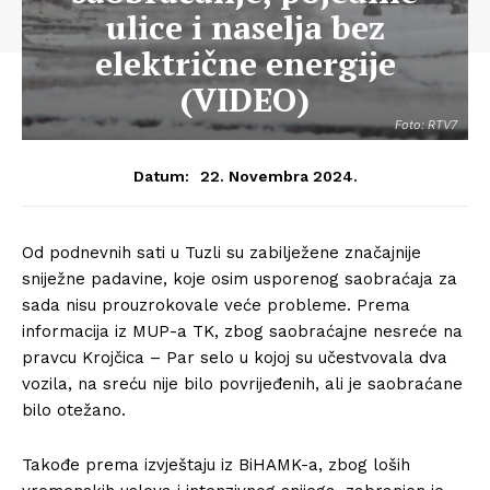
ulice i naselja bez
električne energije
(VIDEO)
Foto: RTV7
22. Novembra 2024.
Datum:
Od podnevnih sati u Tuzli su zabilježene značajnije
sniježne padavine, koje osim usporenog saobraćaja za
sada nisu prouzrokovale veće probleme. Prema
informacija iz MUP-a TK, zbog saobraćajne nesreće na
pravcu Krojčica – Par selo u kojoj su učestvovala dva
vozila, na sreću nije bilo povrijeđenih, ali je saobraćane
bilo otežano.
Takođe prema izvještaju iz BiHAMK-a, zbog loših