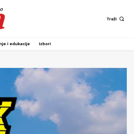
a
fo
Traži
je i edukacije
Izbori