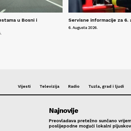
estama u Bosni i
Servisne informacije za 6.
6. Augusta 2026.
.
Vijesti
Televizija
Radio
Tuzla, grad i ljudi
Najnovije
Preovladava pretežno sunčano vrije
poslijepodne mogući lokalni pljusko