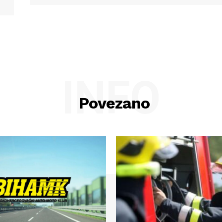
INFO
Povezano