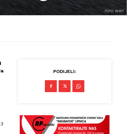
FOTO: BHRT
i
da
PODIJELI:
 3