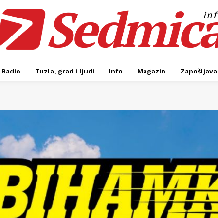
Sedmic
in
Radio
Tuzla, grad i ljudi
Info
Magazin
Zapošljavan