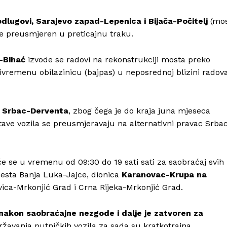
odlugovi, Sarajevo zapad-Lepenica i Bijača-Počitelj
(mo
je preusmjeren u preticajnu traku.
ć-Bihać
izvode se radovi na rekonstrukciji mosta preko
ivremenu obilazinicu (bajpas) u neposrednoj blizini radova
i
Srbac-Derventa
, zbog čega je do kraja juna mjeseca
ave vozila se preusmjeravaju na alternativni pravac Srba
Info
e se u vremenu od 09:30 do 19 sati sati za saobraćaj svih
cesta Banja Luka-Jajce, dionica
Karanovac-Krupa na
ica-Mrkonjić Grad i Crna Rijeka-Mrkonjić Grad.
O nama
Kontakt
 nakon saobraćajne nezgode i dalje je zatvoren za
Impressum
avanja putničkih vozila za sada su kratkotrajna.