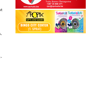
st
,
c-