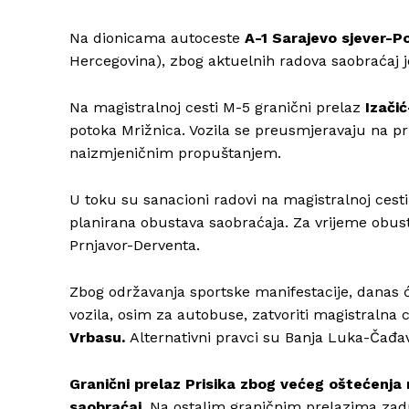
Na dionicama autoceste
A-1 Sarajevo sjever-P
Hercegovina), zbog aktuelnih radova saobraćaj 
Na magistralnoj cesti M-5 granični prelaz
Izači
potoka Mrižnica. Vozila se preusmjeravaju na pr
naizmjeničnim propuštanjem.
U toku su sanacioni radovi na magistralnoj cest
planirana obustava saobraćaja. Za vrijeme obust
Prnjavor-Derventa.
Zbog održavanja sportske manifestacije, danas ć
vozila, osim za autobuse, zatvoriti magistralna 
Vrbasu.
Alternativni pravci su Banja Luka-Čađav
Granični prelaz Prisika zbog većeg oštećenja
saobraćaj.
Na ostalim graničnim prelazima zadrž