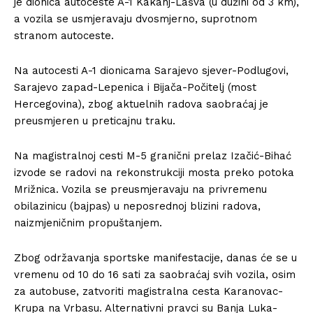
je dionica autoceste A-1 Kakanj-Lašva (u dužini od 3 km),
a vozila se usmjeravaju dvosmjerno, suprotnom
stranom autoceste.
Na autocesti A-1 dionicama Sarajevo sjever-Podlugovi,
Sarajevo zapad-Lepenica i Bijača-Počitelj (most
Hercegovina), zbog aktuelnih radova saobraćaj je
preusmjeren u preticajnu traku.
Na magistralnoj cesti M-5 granični prelaz Izačić-Bihać
izvode se radovi na rekonstrukciji mosta preko potoka
Mrižnica. Vozila se preusmjeravaju na privremenu
obilazinicu (bajpas) u neposrednoj blizini radova,
naizmjeničnim propuštanjem.
Zbog održavanja sportske manifestacije, danas će se u
vremenu od 10 do 16 sati za saobraćaj svih vozila, osim
za autobuse, zatvoriti magistralna cesta Karanovac-
Krupa na Vrbasu. Alternativni pravci su Banja Luka-