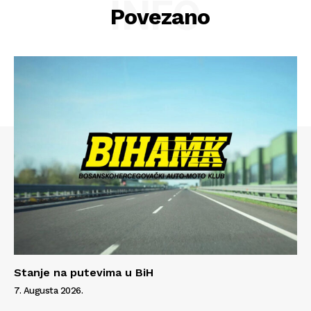
INFO
Povezano
Info
O nama
Kontakt
Impressum
Stanje na putevima u BiH
7. Augusta 2026.