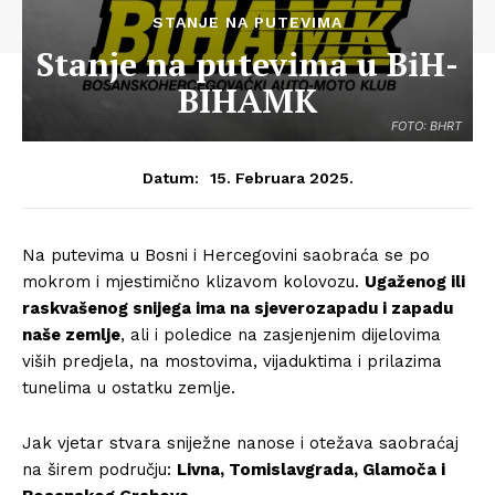
STANJE NA PUTEVIMA
Stanje na putevima u BiH-
BIHAMK
FOTO: BHRT
15. Februara 2025.
Datum:
Na putevima u Bosni i Hercegovini saobraća se po
mokrom i mjestimično klizavom kolovozu.
Ugaženog ili
raskvašenog snijega ima na sjeverozapadu i zapadu
naše zemlje
, ali i poledice na zasjenjenim dijelovima
viših predjela, na mostovima, vijaduktima i prilazima
tunelima u ostatku zemlje.
Jak vjetar stvara sniježne nanose i otežava saobraćaj
na širem području:
Livna, Tomislavgrada, Glamoča i