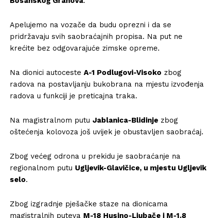
Bosanskog Grahova
.
Apelujemo na vozače da budu oprezni i da se
pridržavaju svih saobraćajnih propisa. Na put ne
krećite bez odgovarajuće zimske opreme.
Na dionici autoceste
A-1 Podlugovi-Visoko
zbog
radova na postavljanju bukobrana na mjestu izvođenja
radova u funkciji je preticajna traka.
Na magistralnom putu
Jablanica-Blidinje
zbog
oštećenja kolovoza još uvijek je obustavljen saobraćaj.
Zbog većeg odrona u prekidu je saobraćanje na
regionalnom putu
Ugljevik-Glavičice, u mjestu Ugljevik
selo
.
Zbog izgradnje pješačke staze na dionicama
magistralnih puteva
M-18 Husino-Ljubače i M-1.8