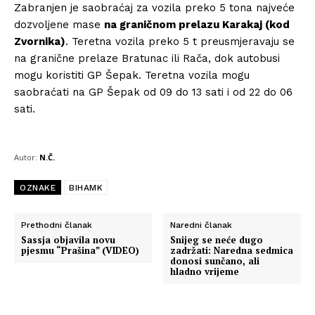
Zabranjen je saobraćaj za vozila preko 5 tona najveće
dozvoljene mase
na graničnom prelazu Karakaj (kod
Zvornika)
. Teretna vozila preko 5 t preusmjeravaju se
na granične prelaze Bratunac ili Rača, dok autobusi
mogu koristiti GP Šepak. Teretna vozila mogu
saobraćati na GP Šepak od 09 do 13 sati i od 22 do 06
sati.
Autor:
N.Č.
OZNAKE
BIHAMK
Prethodni članak
Naredni članak
Sassja objavila novu
Snijeg se neće dugo
pjesmu “Prašina” (VIDEO)
zadržati: Naredna sedmica
donosi sunčano, ali
hladno vrijeme