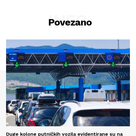
INFO
Povezano
Info
O nama
Kontakt
Impressum
Duge kolone putničkih vozila evidentirane su na