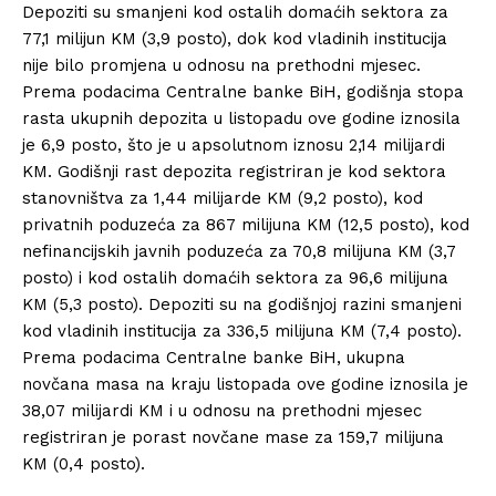
Depoziti su smanjeni kod ostalih domaćih sektora za
77,1 milijun KM (3,9 posto), dok kod vladinih institucija
nije bilo promjena u odnosu na prethodni mjesec.
Prema podacima Centralne banke BiH, godišnja stopa
rasta ukupnih depozita u listopadu ove godine iznosila
je 6,9 posto, što je u apsolutnom iznosu 2,14 milijardi
KM. Godišnji rast depozita registriran je kod sektora
stanovništva za 1,44 milijarde KM (9,2 posto), kod
privatnih poduzeća za 867 milijuna KM (12,5 posto), kod
nefinancijskih javnih poduzeća za 70,8 milijuna KM (3,7
posto) i kod ostalih domaćih sektora za 96,6 milijuna
KM (5,3 posto). Depoziti su na godišnjoj razini smanjeni
kod vladinih institucija za 336,5 milijuna KM (7,4 posto).
Prema podacima Centralne banke BiH, ukupna
novčana masa na kraju listopada ove godine iznosila je
38,07 milijardi KM i u odnosu na prethodni mjesec
registriran je porast novčane mase za 159,7 milijuna
KM (0,4 posto).