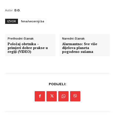
Autor:
D.O.
IZVOR
fena/vecernji.ba
Prethodni članak
Naredni članak
Položaj obrtnika –
Alarmantno: Sve više
primjeri dobre prakse u
dijelova planeta
regiji (VIDEO)
pogođeno sušama
PODIJELI: