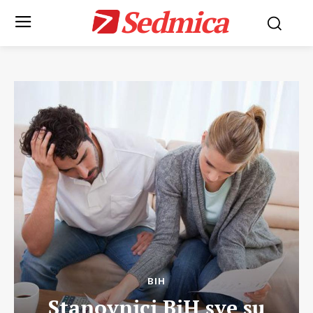
Sedmica
BIH
Stanovnici BiH sve su