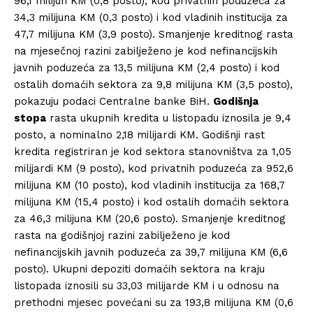
96,1 milijun KM (0,8 posto), kod privatnih poduzeća za
34,3 milijuna KM (0,3 posto) i kod vladinih institucija za
47,7 milijuna KM (3,9 posto). Smanjenje kreditnog rasta
na mjesečnoj razini zabilježeno je kod nefinancijskih
javnih poduzeća za 13,5 milijuna KM (2,4 posto) i kod
ostalih domaćih sektora za 9,8 milijuna KM (3,5 posto),
pokazuju podaci Centralne banke BiH.
Godišnja
stopa
rasta ukupnih kredita u listopadu iznosila je 9,4
posto, a nominalno 2,18 milijardi KM. Godišnji rast
kredita registriran je kod sektora stanovništva za 1,05
milijardi KM (9 posto), kod privatnih poduzeća za 952,6
milijuna KM (10 posto), kod vladinih institucija za 168,7
milijuna KM (15,4 posto) i kod ostalih domaćih sektora
za 46,3 milijuna KM (20,6 posto). Smanjenje kreditnog
rasta na godišnjoj razini zabilježeno je kod
nefinancijskih javnih poduzeća za 39,7 milijuna KM (6,6
posto). Ukupni depoziti domaćih sektora na kraju
listopada iznosili su 33,03 milijarde KM i u odnosu na
prethodni mjesec povećani su za 193,8 milijuna KM (0,6