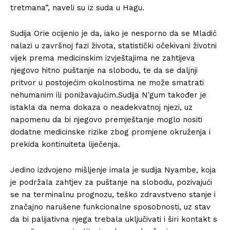
tretmana”, naveli su iz suda u Hagu.
Sudija Orie ocijenio je da, iako je nesporno da se Mladić
nalazi u završnoj fazi života, statistički očekivani životni
vijek prema medicinskim izvještajima ne zahtijeva
njegovo hitno puštanje na slobodu, te da se daljnji
pritvor u postojećim okolnostima ne može smatrati
nehumanim ili ponižavajućim.Sudija N'gum također je
istakla da nema dokaza o neadekvatnoj njezi, uz
napomenu da bi njegovo premještanje moglo nositi
dodatne medicinske rizike zbog promjene okruženja i
prekida kontinuiteta liječenja.
Jedino izdvojeno mišljenje imala je sudija Nyambe, koja
je podržala zahtjev za puštanje na slobodu, pozivajući
se na terminalnu prognozu, teško zdravstveno stanje i
značajno narušene funkcionalne sposobnosti, uz stav
da bi palijativna njega trebala uključivati i širi kontakt s