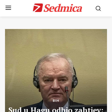
Sedmica
BIH
Sud u Hagu odbio zahtjev: