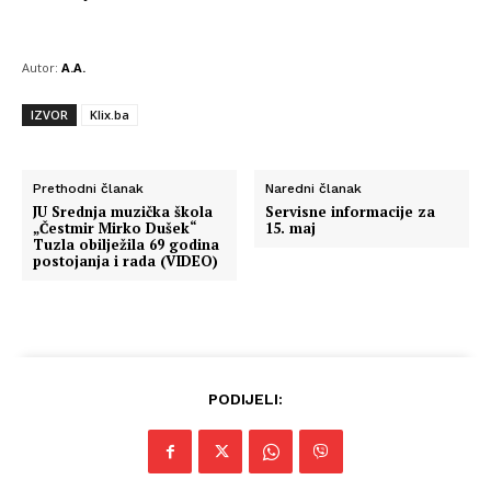
Autor:
A.A.
IZVOR
Klix.ba
Prethodni članak
Naredni članak
JU Srednja muzička škola
Servisne informacije za
„Čestmir Mirko Dušek“
15. maj
Tuzla obilježila 69 godina
postojanja i rada (VIDEO)
PODIJELI: