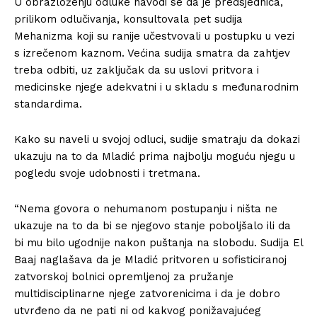
U obrazloženju odluke navodi se da je predsjednica,
prilikom odlučivanja, konsultovala pet sudija
Mehanizma koji su ranije učestvovali u postupku u vezi
s izrečenom kaznom. Većina sudija smatra da zahtjev
treba odbiti, uz zaključak da su uslovi pritvora i
medicinske njege adekvatni i u skladu s međunarodnim
standardima.
Kako su naveli u svojoj odluci, sudije smatraju da dokazi
ukazuju na to da Mladić prima najbolju moguću njegu u
pogledu svoje udobnosti i tretmana.
“Nema govora o nehumanom postupanju i ništa ne
ukazuje na to da bi se njegovo stanje poboljšalo ili da
bi mu bilo ugodnije nakon puštanja na slobodu. Sudija El
Baaj naglašava da je Mladić pritvoren u sofisticiranoj
zatvorskoj bolnici opremljenoj za pružanje
multidisciplinarne njege zatvorenicima i da je dobro
utvrđeno da ne pati ni od kakvog ponižavajućeg