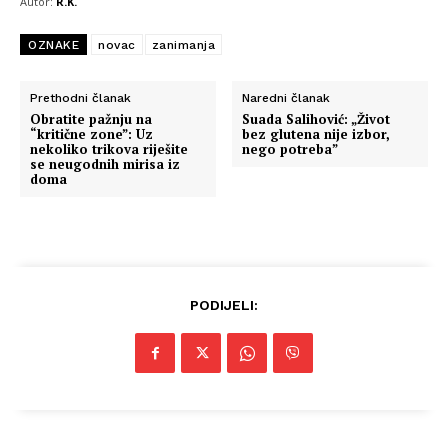
Autor:
R.K.
OZNAKE
novac
zanimanja
Prethodni članak
Naredni članak
Obratite pažnju na
Suada Salihović: „Život
“kritične zone”: Uz
bez glutena nije izbor,
nekoliko trikova riješite
nego potreba”
se neugodnih mirisa iz
doma
PODIJELI: