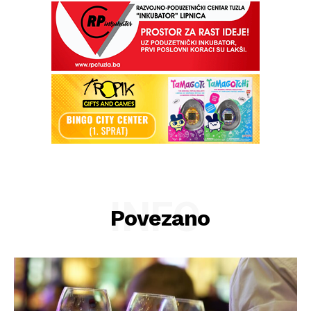
INFO
Povezano