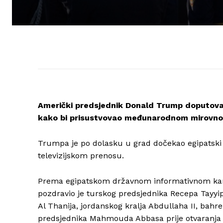
Američki predsjednik Donald Trump doputova
kako bi prisustvovao međunarodnom mirovno
Trumpa je po dolasku u grad dočekao egipatski p
televizijskom prenosu.
Prema egipatskom državnom informativnom kanal
pozdravio je turskog predsjednika Recepa Tay
Al Thanija, jordanskog kralja Abdullaha II, bahr
predsjednika Mahmouda Abbasa prije otvaranja 