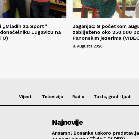
i „Mladih za Sport“
Jaganjac: S početkom aug
radonačelniku Lugaviću na
zabilježeno oko 250.000 p
OTO)
Panonskim jezerima (VIDE
.
8. Augusta 2026.
Vijesti
Televizija
Radio
Tuzla, grad i ljudi
Najnovije
Ansambl Bosanke uskoro predstavlja
za novu pjesmu “Želja” (VIDEO)