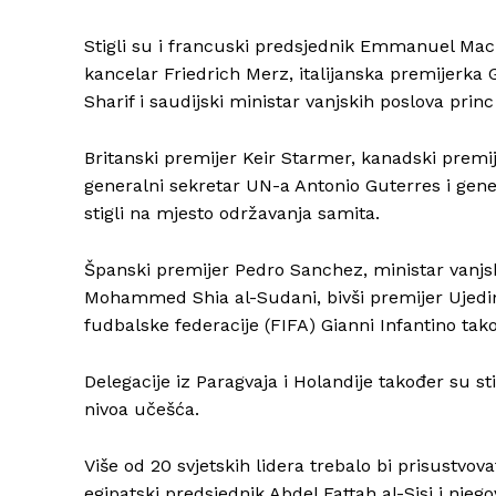
Stigli su i francuski predsjednik Emmanuel Mac
kancelar Friedrich Merz, italijanska premijerk
Sharif i saudijski ministar vanjskih poslova princ
Britanski premijer Keir Starmer, kanadski premij
generalni sekretar UN-a Antonio Guterres i gen
stigli na mjesto održavanja samita.
Španski premijer Pedro Sanchez, ministar vanjsk
Mohammed Shia al-Sudani, bivši premijer Ujedin
fudbalske federacije (FIFA) Gianni Infantino tak
Delegacije iz Paragvaja i Holandije također su sti
nivoa učešća.
Više od 20 svjetskih lidera trebalo bi prisustvo
egipatski predsjednik Abdel Fattah al-Sisi i nje