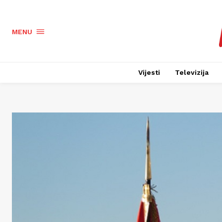
MENU
Vijesti
Televizija