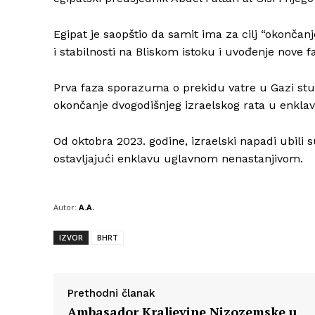
Egipat je saopštio da samit ima za cilj “okončan
i stabilnosti na Bliskom istoku i uvođenje nove fa
Prva faza sporazuma o prekidu vatre u Gazi st
okončanje dvogodišnjeg izraelskog rata u enklav
Od oktobra 2023. godine, izraelski napadi ubili 
ostavljajući enklavu uglavnom nenastanjivom.
Autor:
A.A.
IZVOR
BHRT
Prethodni članak
Ambasador Kraljevine Nizozemske u