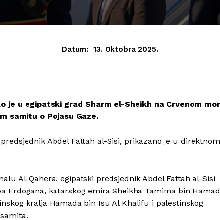
Datum:
13. Oktobra 2025.
o je u egipatski grad Sharm el-Sheikh na Crvenom mo
m samitu o Pojasu Gaze.
redsjednik Abdel Fattah al-Sisi, prikazano je u direktnom
u Al-Qahera, egipatski predsjednik Abdel Fattah al-Sisi
yipa Erdogana, katarskog emira Sheikha Tamima bin Hama
einskog kralja Hamada bin Isu Al Khalifu i palestinskog
samita.