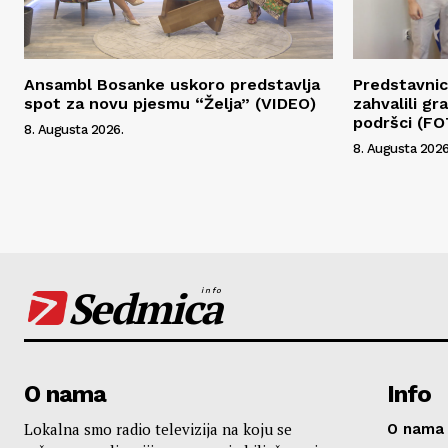
Ansambl Bosanke uskoro predstavlja
Predstavnic
spot za novu pjesmu “Želja” (VIDEO)
zahvalili g
podršci (F
8. Augusta 2026.
8. Augusta 2026
Sedmica
info
O nama
Info
Lokalna smo radio televizija na koju se
O nama