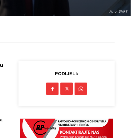
Foto: BHRT
ru
PODIJELI:
da