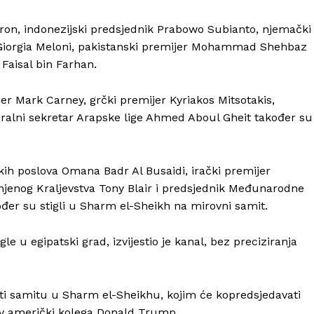
ron, indonezijski predsjednik Prabowo Subianto, njemački
a Giorgia Meloni, pakistanski premijer Mohammad Shehbaz
 Faisal bin Farhan.
er Mark Carney, grčki premijer Kyriakos Mitsotakis,
eralni sekretar Arapske lige Ahmed Aboul Gheit također su
ih poslova Omana Badr Al Busaidi, irački premijer
jenog Kraljevstva Tony Blair i predsjednik Međunarodne
ođer su stigli u Sharm el-Sheikh na mirovni samit.
Info
gle u egipatski grad, izvijestio je kanal, bez preciziranja
O nama
Kontakt
vati samitu u Sharm el-Sheikhu, kojim će kopredsjedavati
Impressum
gov američki kolega Donald Trump.