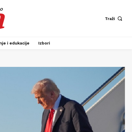
a
fo
Traži
je i edukacije
Izbori