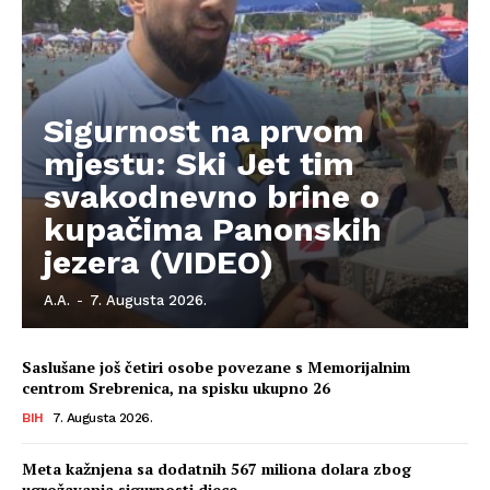
Sigurnost na prvom
Info
mjestu: Ski Jet tim
svakodnevno brine o
O nama
kupačima Panonskih
Kontakt
jezera (VIDEO)
Impressum
A.A.
-
7. Augusta 2026.
Saslušane još četiri osobe povezane s Memorijalnim
centrom Srebrenica, na spisku ukupno 26
BIH
7. Augusta 2026.
Meta kažnjena sa dodatnih 567 miliona dolara zbog
ugrožavanja sigurnosti djece