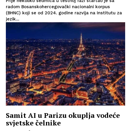
Prije nekoliko sedmica u testnoj fazi startao je sa
radom Bosanskohercegovački nacionalni korpus
(BHNC) koji se od 2024. godine razvija na Institutu za
jezik...
Samit AI u Parizu okuplja vodeće
svjetske čelnike