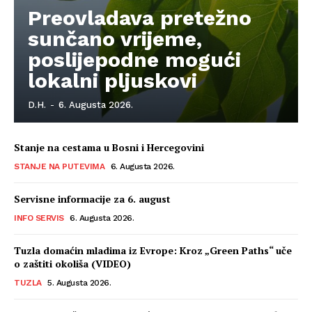
Preovladava pretežno
sunčano vrijeme,
poslijepodne mogući
lokalni pljuskovi
D.H.
-
6. Augusta 2026.
Stanje na cestama u Bosni i Hercegovini
STANJE NA PUTEVIMA
6. Augusta 2026.
Servisne informacije za 6. august
INFO SERVIS
6. Augusta 2026.
Tuzla domaćin mladima iz Evrope: Kroz „Green Paths“ uče
o zaštiti okoliša (VIDEO)
TUZLA
5. Augusta 2026.